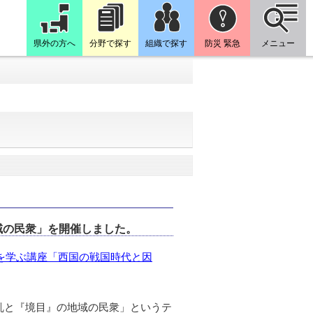
県外の方へ
分野で探す
組織で探す
防災 緊急
メニュー
域の民衆」を開催しました。
を学ぶ講座「西国の戦国時代と因
乱と『境目』の地域の民衆」というテ