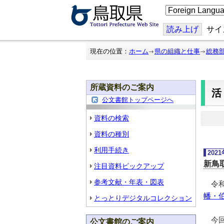
こ
の
ペ
ー
読み上げ
サイ
ジ
を
翻
現在の位置：
ホーム
県の組織と仕事
総務
訳
す
る
所蔵資料のご案内
公文書館トップページへ
資料の検索
資料の種別
利用手続き
202
新鳥
注目資料ピックアップ
参考文献・年表・図表
令和
幡・
とっとりデジタルコレクション
今回
公文書館のご案内