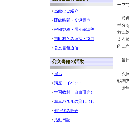
ーマ
当館のご紹介
兵農
開館時間・交通案内
半分
根拠規程・選別基準等
衆に
市町村との連携・協力
える
的に
公文書館通信
当日
公文書館の活動
次回
展示
戦国
講座・イベント
会場
学習教材（自由研究）
写真パネルの貸し出し
刊行物の販売
活動日誌