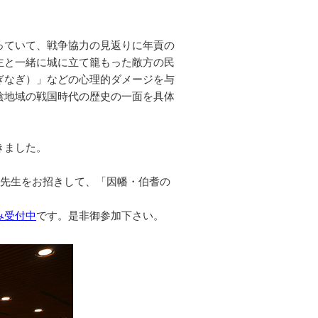
っていて、戦争協力の見返りに年貢の
主と一緒に城に立て籠もった敵方の民
ぎなぎ）」などの心理的ダメージを与
陰地域の戦国時代の歴史の一面を具体
きました。
樹先生をお招きして、「因幡・伯耆の
み受付中
です。是非御参加下さい。