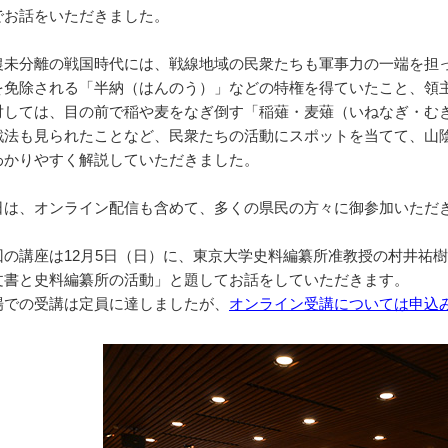
でお話をいただきました。
未分離の戦国時代には、戦線地域の民衆たちも軍事力の一端を担
を免除される「半納（はんのう）」などの特権を得ていたこと、領
対しては、目の前で稲や麦をなぎ倒す「稲薙・麦薙（いねなぎ・む
戦法も見られたことなど、民衆たちの活動にスポットを当てて、山
わかりやすく解説していただきました。
は、オンライン配信も含めて、多くの県民の方々に御参加いただ
の講座は12月5日（日）に、東京大学史料編纂所准教授の村井祐
文書と史料編纂所の活動」と題してお話をしていただきます。
での受講は定員に達しましたが、
オンライン受講については申込