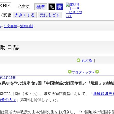
色変更
標準
黒
青
ズ変更
大
きくする
元
にもどす
部
公文書館
活動日誌
活動日誌
もどる
｜
ブログトップへ
1年11月15日
取県史を学ぶ講座 第3回「中国地域の戦国争乱と『境目』の地
3年11月3日（水・祝）、県立博物館講堂において、「
新鳥取県史
伯耆の人々
」第3回を開催しました。
は龍谷大学教授の山本浩樹先生をお招きし、「中国地域の戦国争