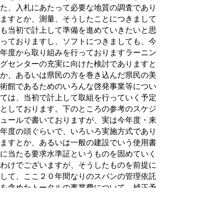
た、入札にあたって必要な地質の調査であり
ますとか、測量、そうしたことにつきまして
も当初で計上して準備を進めていきたいと思
っておりますし、ソフトにつきましても、今
年度から取り組みを行っておりますラーニン
グセンターの充実に向けた検討でありますと
か、あるいは県民の方を巻き込んだ県民の美
術館であるためのいろんな啓発事業等につい
ては、当初で計上して取組を行っていく予定
としております。下のところの参考のスケジ
ュールで書いておりますが、実は今年度・来
年度の頭ぐらいで、いろいろ実施方式であり
ますとか、あるいは一般の建設でいう使用書
に当たる要求水準証というものを固めていく
わけでございますが、そうしたものを前提に
して、ここ２０年間なりのスパンの管理依託
を含めたトータルの事業費について、補正予
算で債務負担の議決を得て、それから入札と
いう手続きに入っていきます。その部分は今