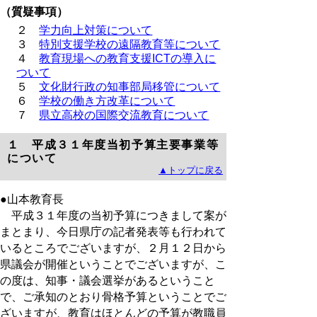
（質疑事項）
２
学力向上対策について
３
特別支援学校の遠隔教育等について
４
教育現場への教育支援ICTの導入に
ついて
５
文化財行政の知事部局移管について
６
学校の働き方改革について
７
県立高校の国際交流教育について
１ 平成３１年度当初予算主要事業等
について
▲トップに戻る
●山本教育長
平成３１年度の当初予算につきまして案が
まとまり、今日県庁の記者発表等も行われて
いるところでございますが、２月１２日から
県議会が開催ということでございますが、こ
の度は、知事・議会選挙があるということ
で、ご承知のとおり骨格予算ということでご
ざいますが、教育はほとんどの予算が教職員