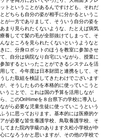
ットを両方においてやったり、大画面タブレ
ットということがあるんですけども、それだ
とどちらも自分の姿が相手に分かるというこ
とが一方でありまして、そういう自分の姿を
あまり見られたくないような、たとえば病気
療養してて髪の毛が全部抜けてしまって、そ
んなところを見られたくないというようなと
きに、分身ロボットのほうを教室に参加させ
て、自分は病院なり自宅にいながら、授業に
参加するといったことができるシステムを活
用して、今年度は日本財団と連携をして、そ
うした取組を検証してきたわけでございます
が、そうしたものを本格的に使っていこうと
いうことで、これは国の予算を活用しなが
ら、このOriHimeを８台県下の学校に導入し
ながら必要な児童生徒に使っていこうという
ふうに思っております。基本的には医療的ケ
アが必要な皆生養護学校、鳥取養護学校、そ
してまた院内学級のあります久松小学校が中
心になろうかと思いますが、その他の学校で