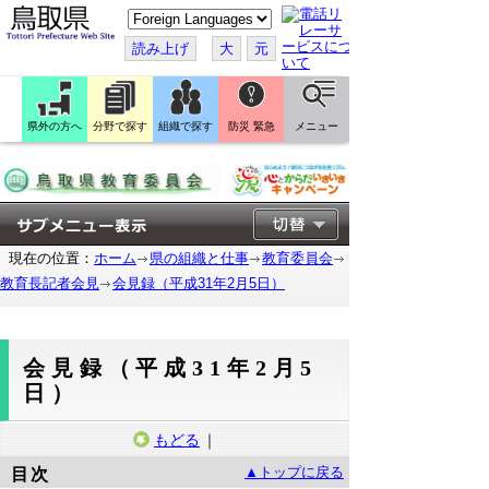
こ
の
ペ
読み上げ
大
元
ー
ジ
を
翻
訳
県外の方へ
分野で探す
組織で探す
防災 緊急
メニュー
す
る
現在の位置：
ホーム
県の組織と仕事
教育委員会
教育長記者会見
会見録（平成31年2月5日）
会見録（平成31年2月5
日）
もどる
｜
▲トップに戻る
目次