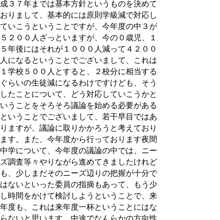
成３７年までは基本方針というものを決めて
おりまして、基本的には原則学級減で対応し
ていこうということですが、今年度の中３が
５２００人ざっといますが、今の０歳児、１
５年後にはそれが１０００人減って４２００
人になるということでございまして、これは
１学校５００人とすると、２校分に相当する
ぐらいの生徒減になるわけですけども、そう
したことについて、どう対応していこうかと
いうことをそろそろ議論を始める必要がある
ということでございまして、若干早目ではあ
りますが、議論に取りかかろうと考えており
ます。また、今年度から行っております夜間
中学について、今年度の議論の中では、ニー
ズ調査等々やりながら進めてきましたけれど
も、少しまだそのニーズ辺りの把握が十分で
はないといった委員の指摘もあって、もう少
し時間をかけて検討しようということで、来
年度も、これは来年度一杯ということにはな
らないと思います。中途でなんらかの方向性