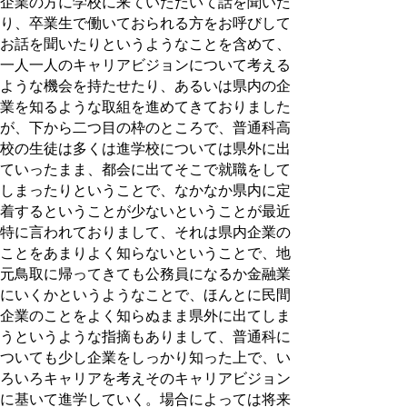
企業の方に学校に来ていただいて話を聞いた
り、卒業生で働いておられる方をお呼びして
お話を聞いたりというようなことを含めて、
一人一人のキャリアビジョンについて考える
ような機会を持たせたり、あるいは県内の企
業を知るような取組を進めてきておりました
が、下から二つ目の枠のところで、普通科高
校の生徒は多くは進学校については県外に出
ていったまま、都会に出てそこで就職をして
しまったりということで、なかなか県内に定
着するということが少ないということが最近
特に言われておりまして、それは県内企業の
ことをあまりよく知らないということで、地
元鳥取に帰ってきても公務員になるか金融業
にいくかというようなことで、ほんとに民間
企業のことをよく知らぬまま県外に出てしま
うというような指摘もありまして、普通科に
ついても少し企業をしっかり知った上で、い
ろいろキャリアを考えそのキャリアビジョン
に基いて進学していく。場合によっては将来