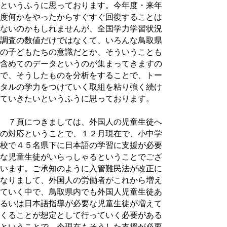
というふうに思っております。今年度・来年
度何かをやったからすぐすぐ回復することは
ないのかもしれませんが、全国学力学習状況
調査の数値だけではなくて、いろんな鳥取県
の子どもたちの意識だとか、そういうことも
含めてのデータというのが集まってきますの
で、そうしたものを分析をすることで、トー
タルの学力をつけていく取組を粘り強く続け
ていきたいというふうに思っております。
７頁につきましては、外国人の児童生徒へ
の対応ということで、１２月現在で、小中学
校で４５名県下に日本語の学習に支援が必要
な児童生徒がいらっしゃるということでござ
います。ご承知のように入管難民法が改正に
なりまして、外国人の労働者がこれから増え
ていく中で、鳥取県内でも外国人児童生徒あ
るいは日本語指導が必要な児童生徒が増えて
くることが想定として行っていく必要がある
ということで、今現在もそうした支援が必要