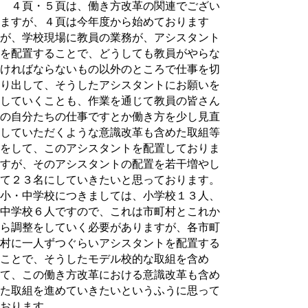
４頁・５頁は、働き方改革の関連でござい
ますが、４頁は今年度から始めております
が、学校現場に教員の業務が、アシスタント
を配置することで、どうしても教員がやらな
ければならないもの以外のところで仕事を切
り出して、そうしたアシスタントにお願いを
していくことも、作業を通じて教員の皆さん
の自分たちの仕事ですとか働き方を少し見直
していただくような意識改革も含めた取組等
をして、このアシスタントを配置しておりま
すが、そのアシスタントの配置を若干増やし
て２３名にしていきたいと思っております。
小・中学校につきましては、小学校１３人、
中学校６人ですので、これは市町村とこれか
ら調整をしていく必要がありますが、各市町
村に一人ずつぐらいアシスタントを配置する
ことで、そうしたモデル校的な取組を含め
て、この働き方改革における意識改革も含め
た取組を進めていきたいというふうに思って
おります。