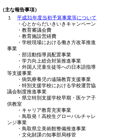
（主な報告事項）
１
平成31年度当初予算事業等について
・心とからだいきいきキャンペーン
・教育審議会費
・教育施設営繕費
・学校現場における働き方改革推進
事業
・部活動指導員配置事業
・学力向上総合対策推進事業
・外国人児童生徒等への日本語指導
等支援事業
・病気療養児の遠隔教育支援事業
・特別支援学校における学校運営協
議会制度推進事業
・県立特別支援学校早期・医ケア子
供教室
・キャリア教育充実事業
・鳥取発！高校生グローバルチャレ
ンジ事業
・鳥取県立美術館整備推進事業
・文化財課の知事部局移管