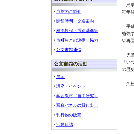
鳥取
当館のご紹介
毎年
開館時間・交通案内
平成
根拠規程・選別基準等
勉強
市町村との連携・協力
や再
公文書館通信
児童
「い
公文書館の活動
の歴
展示
久松
講座・イベント
学習教材（自由研究）
写真パネルの貸し出し
刊行物の販売
活動日誌