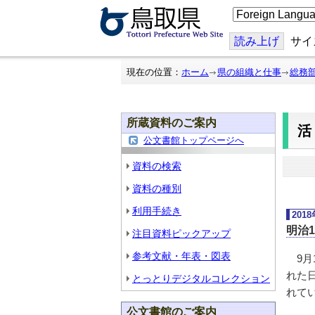
こ
の
ペ
ー
読み上げ
サイ
ジ
を
翻
現在の位置：
ホーム
県の組織と仕事
総務
訳
す
る
所蔵資料のご案内
公文書館トップページへ
資料の検索
資料の種別
利用手続き
201
明治
注目資料ピックアップ
参考文献・年表・図表
9月
れた
とっとりデジタルコレクション
れて
公文書館のご案内