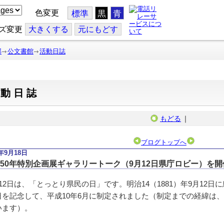
色変更
標準
黒
青
ズ変更
大
きくする
元
にもどす
部
公文書館
活動日誌
活動日誌
もどる
｜
ブログトップへ
8年9月18日
150年特別企画展ギャラリートーク（9月12日県庁ロビー）を開
12日は、「とっとり県民の日」です。明治14（1881）年9月12
日を記念して、平成10年6月に制定されました（制定までの経緯は、
います）。