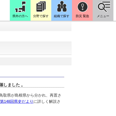
県外の方へ
分野で探す
組織で探す
防災 緊急
メニュー
催しました 。
日に鳥取県が島根県から分かれ、再置さ
第148回県史だより
に詳しく解説さ