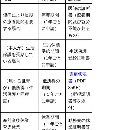
医師の診断
傷病により長期
療養期間
書（療養期
の療養期間を要
（1年ごと
間及び就労
する場合
に申請）
不能が判る
もの）
生活保護
（本人が）生活
受給期間
生活保護
保護を受給して
（1年ごと
受給証明書
いる場合
に申請）
家庭状況
（属する世帯
低所得の
書
（PDF
が）低所得（生
期間
35KB）
活保護と同程
（１年ごと
（所得証明
度）
に申請）
書等を添
付）
休業期間
産前産後休業、
勤務先の休
（１年ごと
育児休業
業証明書等