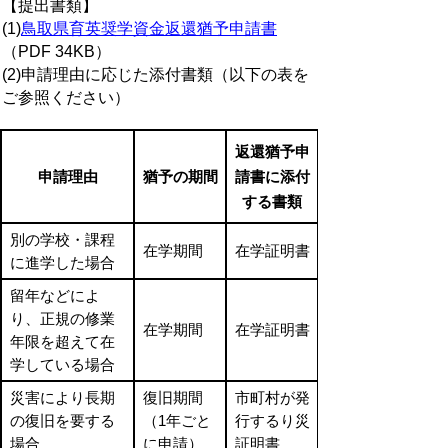
【提出書類】
(1)
鳥取県育英奨学資金返還猶予申請書
（PDF 34KB）
(2)申請理由に応じた添付書類（以下の表を
ご参照ください）
返還猶予申
申請理由
猶予の期間
請書に添付
する書類
別の学校・課程
在学期間
在学証明書
に進学した場合
留年などによ
り、正規の修業
在学期間
在学証明書
年限を超えて在
学している場合
災害により長期
復旧期間
市町村が発
の復旧を要する
（1年ごと
行するり災
場合
に申請）
証明書