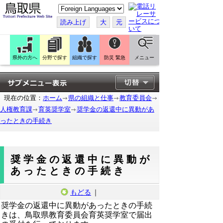
こ
の
ペ
読み上げ
大
元
ー
ジ
を
翻
訳
県外の方へ
分野で探す
組織で探す
防災 緊急
メニュー
す
る
現在の位置：
ホーム
県の組織と仕事
教育委員会
人権教育課
育英奨学室
奨学金の返還中に異動があ
ったときの手続き
奨学金の返還中に異動が
あったときの手続き
もどる
｜
奨学金の返還中に異動があったときの手続
きは、鳥取県教育委員会育英奨学室で届出