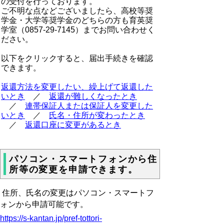
の受付を行っております。
ご不明な点などございましたら、高校等奨
学金・大学等奨学金のどちらの方も育英奨
学室（0857-29-7145）までお問い合わせく
ださい。
以下をクリックすると、届出手続きを確認
できます。
返還方法を変更したい、繰上げて返還した
いとき
／
返還が難しくなったとき
／
連帯保証人または保証人を変更した
いとき
／
氏名・住所が変わったとき
／
返還口座に変更があるとき
パソコン・スマートフォンから住
所等の変更を申請できます。
住所、氏名の変更はパソコン・スマートフ
ォンから申請可能です。
https://s-kantan.jp/pref-tottori-