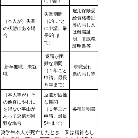
に申請）
雇用保険受
失業期間
給資格者証
（本人が）失業
（1年ごと
等の写し又
の状態にある場
に申請。最
は離職証
合
長5年ま
明、非課税
で）
証明書等
返還が困
難な期間
新卒無職、未就
求職受付
（１年ごと
職
票の写し等
申請。最長
５年まで）
（本人等が）そ
返還が困難
の他真にやむに
な期間
を得ない事由が
（１年ごと
各種証明書
あって返還が困
申請。最長
難な場合
5年まで）
奨学生本人が死亡したとき、又は精神もし