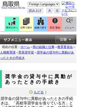
こ
の
ペ
読み上げ
大
元
ー
ジ
を
翻
訳
県外の方へ
分野で探す
組織で探す
防災 緊急
メニュー
す
る
現在の位置：
ホーム
県の組織と仕事
教育委員会
人権教育課
育英奨学室
奨学金の貸与中に異動があ
ったときの手続き
奨学金の貸与中に異動が
あったときの手続き
もどる
｜
奨学金の貸与中に異動があったときの手続
きは、「高校等奨学金を借りている方」と