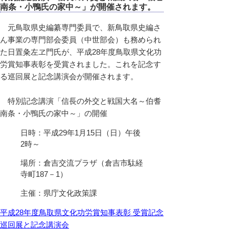
南条・小鴨氏の家中～」が開催されます。
元鳥取県史編纂専門委員で、新鳥取県史編さ
ん事業の専門部会委員（中世部会）も務められ
た日置粂左ヱ門氏が、平成28年度鳥取県文化功
労賞知事表彰を受賞されました。これを記念す
る巡回展と記念講演会が開催されます。
特別記念講演「信長の外交と戦国大名～伯耆
南条・小鴨氏の家中～」の開催
日時：平成29年1月15日（日）午後
2時～
場所：倉吉交流プラザ（倉吉市駄経
寺町187－1）
主催：県庁文化政策課
平成28年度鳥取県文化功労賞知事表彰
受賞記念
巡回展と記念講演会