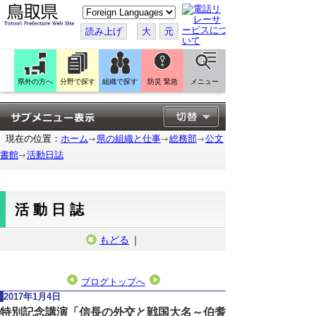
こ
の
ペ
読み上げ
大
元
ー
ジ
を
翻
訳
県外の方へ
分野で探す
組織で探す
防災 緊急
メニュー
す
る
現在の位置：
ホーム
県の組織と仕事
総務部
公文
書館
活動日誌
活動日誌
もどる
｜
ブログトップへ
2017年1月4日
特別記念講演「信長の外交と戦国大名～伯耆