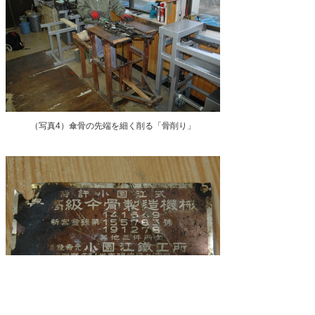
（写真4）傘骨の先端を細く削る「骨削り」
（写真5）「骨削り」は福岡県久留米市の小園江鉄工所が製