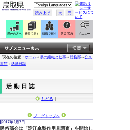
こ
の
ペ
読み上げ
大
元
ー
ジ
を
翻
訳
県外の方へ
分野で探す
組織で探す
防災 緊急
メニュー
す
る
現在の位置：
ホーム
県の組織と仕事
総務部
公文
書館
活動日誌
活動日誌
もどる
｜
ブログトップへ
2017年2月7日
民俗部会は「淀江傘製作用具調査」を開始し