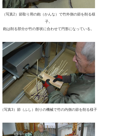
（写真2）節取り用の鉋（かんな）で竹外側の節を削る様
子。
鉋は削る部分が竹の形状に合わせて円形になっている。
（写真3）節（ふし）削りの機械で竹の内側の節を削る様子