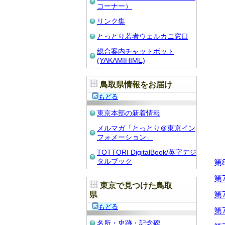
コーナー）
リンク集
とっとり若者ウェルカニ窓口
総合案内チャットボット
(YAKAMIHIME)
鳥取県情報をお届け
もどる
東京本部の新着情報
メルマガ「とっとり＠東京イン
フォメーション」
TOTTORI DigitalBook/英字デジ
タルブック
第8
第7
東京で見つけた鳥取
県
第7
もどる
第7
名所・史跡・記念碑