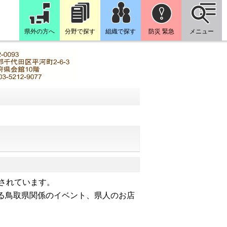
県外の方へ
分野で探す
組織で探す
防災 緊急
メニュー
されています。
る鳥取県関係のイベント、県人のお店