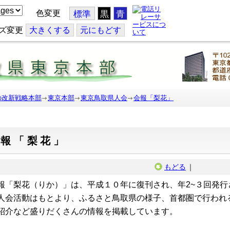
色変更
標準
黒
青
ズ変更
大
きくする
元
にもどす
の改新戦略本部
東京本部
東京鳥取県人会
会報「梨花」
会報「梨花」
もどる
｜
報「梨花（りか）」は、平成１０年に復刊され、年2~３回発行
人会活動はもとより、ふるさと鳥取県の様子、首都圏で行われ
紹介など盛りだくさんの情報を掲載しています。