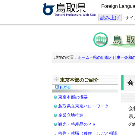
こ
の
ペ
ー
読み上げ
サイ
ジ
を
翻
訳
す
る
現在の位置：
ホーム
県の組織と仕事
令和
東京本部のご紹介
もどる
東京本部の概要
鳥取県立東京ハローワーク
会
企業立地推進
県
の
観光・特産品のＰＲ
移住・就職（移住・しごと相談