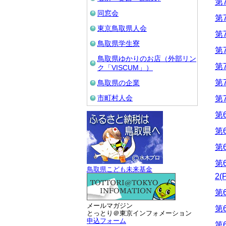
第7
同窓会
第7
東京鳥取県人会
第7
鳥取県学生寮
第7
鳥取県ゆかりのお店（外部リン
第7
ク「VISCUM」）
第
鳥取県の企業
市町村人会
第7
第6
第
第6
第
鳥取県こども未来基金
2(
第
メールマガジン
第
とっとり＠東京インフォメーション
申込フォーム
第6