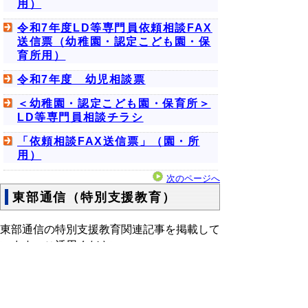
用）
令和7年度LD等専門員依頼相談FAX
送信票（幼稚園・認定こども園・保
育所用）
令和7年度 幼児相談票
＜幼稚園・認定こども園・保育所＞
LD等専門員相談チラシ
「依頼相談FAX送信票」（園・所
用）
次のページへ
東部通信（特別支援教育）
東部通信の特別支援教育関連記事を掲載して
います。ご活用ください。
Tobu通信号外第４号 特別特別支
援教育の充実 特別支援学級におけ