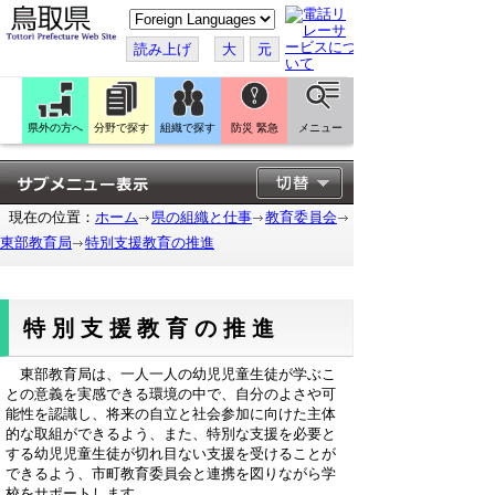
こ
の
ペ
読み上げ
大
元
ー
ジ
を
翻
訳
県外の方へ
分野で探す
組織で探す
防災 緊急
メニュー
す
る
現在の位置：
ホーム
県の組織と仕事
教育委員会
東部教育局
特別支援教育の推進
特別支援教育の推進
東部教育局は、一人一人の幼児児童生徒が学ぶこ
との意義を実感できる環境の中で、自分のよさや可
能性を認識し、将来の自立と社会参加に向けた主体
的な取組ができるよう、また、特別な支援を必要と
する幼児児童生徒が切れ目ない支援を受けることが
できるよう、市町教育委員会と連携を図りながら学
校をサポートします。