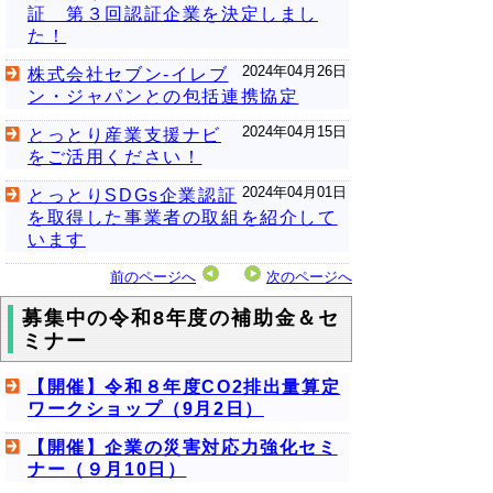
証 第３回認証企業を決定しまし
た！
2024年04月26日
株式会社セブン-イレブ
ン・ジャパンとの包括連携協定
2024年04月15日
とっとり産業支援ナビ
をご活用ください！
2024年04月01日
とっとりSDGs企業認証
を取得した事業者の取組を紹介して
います
前のページへ
次のページへ
募集中の令和8年度の補助金＆セ
ミナー
【開催】令和８年度CO2排出量算定
ワークショップ（9月2日）
【開催】企業の災害対応力強化セミ
ナー（９月10日）