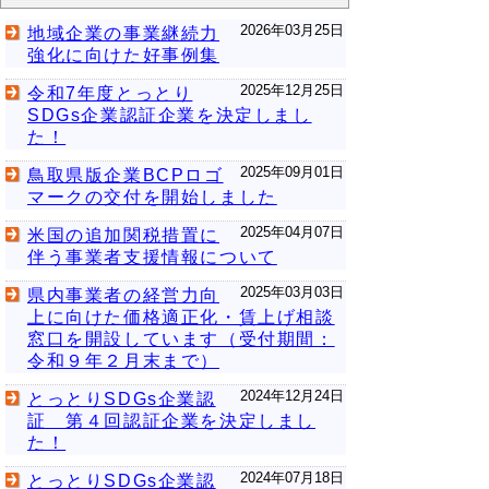
2026年03月25日
地域企業の事業継続力
強化に向けた好事例集
2025年12月25日
令和7年度とっとり
SDGs企業認証企業を決定しまし
た！
2025年09月01日
鳥取県版企業BCPロゴ
マークの交付を開始しました
2025年04月07日
米国の追加関税措置に
伴う事業者支援情報について
2025年03月03日
県内事業者の経営力向
上に向けた価格適正化・賃上げ相談
窓口を開設しています（受付期間：
令和９年２月末まで）
2024年12月24日
とっとりSDGs企業認
証 第４回認証企業を決定しまし
た！
2024年07月18日
とっとりSDGs企業認