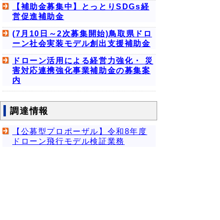
【補助金募集中】とっとりSDGs経
営促進補助金
(7月10日～2次募集開始)鳥取県ドロ
ーン社会実装モデル創出支援補助金
ドローン活用による経営力強化・ 災
害対応連携強化事業補助金の募集案
内
調達情報
【公募型プロポーザル】令和8年度
ドローン飛行モデル検証業務
主な施策
とっとりSDGs企業認証制度
サプライチェーンにおけるCO2排出