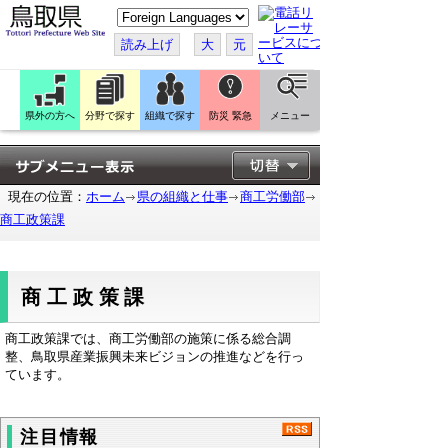
こ
の
ペ
読み上げ
大
元
ー
ジ
を
翻
訳
県外の方へ
分野で探す
組織で探す
防災 緊急
メニュー
す
る
現在の位置：
ホーム
県の組織と仕事
商工労働部
商工政策課
商工政策課
商工政策課では、商工労働部の施策に係る総合調
整、鳥取県産業振興未来ビジョンの推進などを行っ
ています。
注目情報