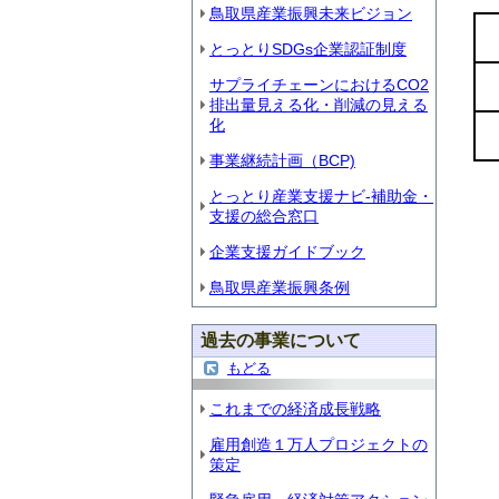
鳥取県産業振興未来ビジョン
とっとりSDGs企業認証制度
サプライチェーンにおけるCO2
排出量見える化・削減の見える
化
事業継続計画（BCP)
とっとり産業支援ナビ-補助金・
支援の総合窓口
企業支援ガイドブック
鳥取県産業振興条例
過去の事業について
もどる
これまでの経済成長戦略
雇用創造１万人プロジェクトの
策定