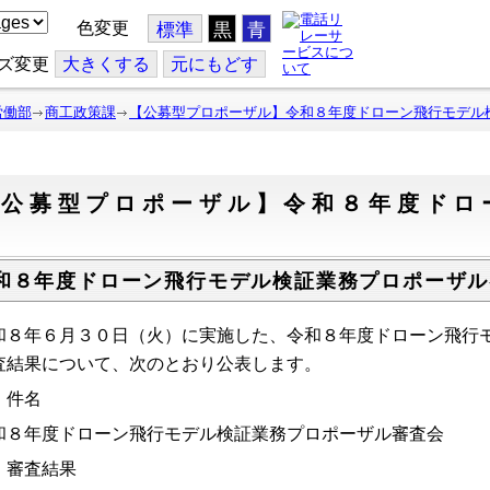
色変更
標準
黒
青
ズ変更
大
きくする
元
にもどす
労働部
商工政策課
【公募型プロポーザル】令和８年度ドローン飛行モデル
【公募型プロポーザル】令和８年度ドロ
務
和８年度ドローン飛行モデル検証業務プロポーザル
和８年６月３０日（火）に実施した、令和８年度ドローン飛行
査結果について、次のとおり公表します。
 件名
和８年度ドローン飛行モデル検証業務プロポーザル審査会
 審査結果