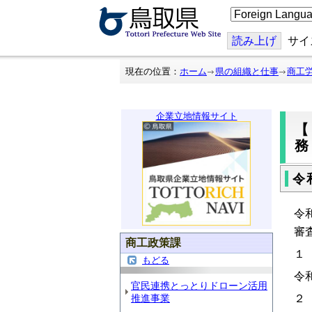
こ
の
ペ
ー
読み上げ
サイ
ジ
を
翻
現在の位置：
ホーム
県の組織と仕事
商工
訳
す
る
企業立地情報サイト
令
令
審
商工政策課
１
もどる
令
官民連携とっとりドローン活用
２
推進事業