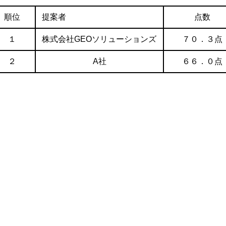
順位
提案者
点数
１
株式会社
GEO
ソリューションズ
７０．３点
２
A
社
６６．０点