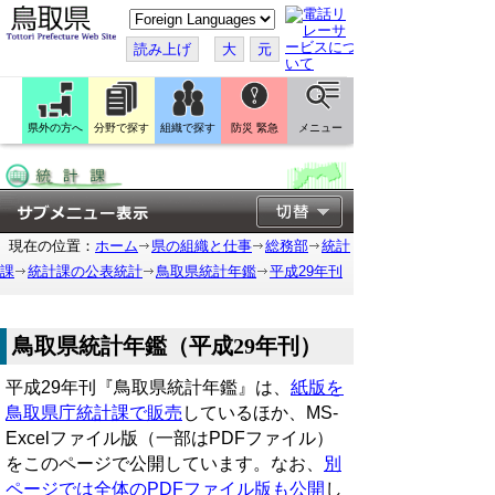
こ
の
ペ
読み上げ
大
元
ー
ジ
を
翻
訳
県外の方へ
分野で探す
組織で探す
防災 緊急
メニュー
す
る
現在の位置：
ホーム
県の組織と仕事
総務部
統計
課
統計課の公表統計
鳥取県統計年鑑
平成29年刊
鳥取県統計年鑑（平成29年刊）
平成29年刊『鳥取県統計年鑑』は、
紙版を
鳥取県庁統計課で販売
しているほか、MS-
Excelファイル版（一部はPDFファイル）
をこのページで公開しています。なお、
別
ページでは全体のPDFファイル版も公開
し