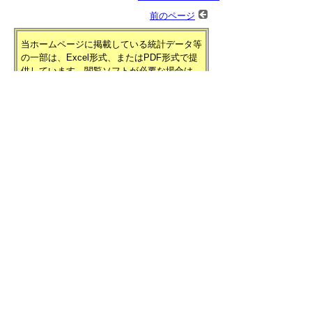
前のページ
当ホームページに掲載している統計データ等
の一部は、Excel形式、またはPDF形式で提
供しています。閲覧ソフトが必要な場合は、
無償の
「Excel モバイルアプリ」
、
「Excel
Online」
、
「Adobe Acrobat Reader」
などを
ご利用ください。
▲ページ上部に戻る
と
個人情報保護
|
リンクについて
|
著作権に
り
ついて
|
アクセシビリティ
ネ
鳥取県 総務部 統計課
ッ
住所 〒680-8570
ト
鳥取県鳥取市東町1丁目220
電話
0857-26-7103
へ
ファクシミリ 0857-23-5033
の
E-mail
toukei@pref.tottori.lg.jp