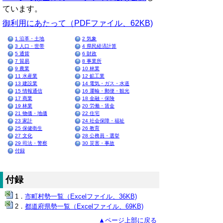
ています。
御利用にあたって（PDFファイル、62KB)
1 沿革・土地
2 気象
3 人口・世帯
4 県民経済計算
5 通貨
6 財政
7 貿易
8 事業所
9 農業
10 林業
11 水産業
12 鉱工業
13 建設業
14 電気・ガス・水道
15 情報通信
16 運輸・郵便・観光
17 商業
18 金融・保険
19 林業
20 労働・賃金
21 物価・地価
22 住宅
23 家計
24 社会保障・福祉
25 保健衛生
26 教育
27 文化
28 公務員・選挙
29 司法・警察
30 災害・事故
付録
付録
市町村勢一覧（Excelファイル、36KB)
都道府県勢一覧（Excelファイル、69KB)
▲ページ上部に戻る