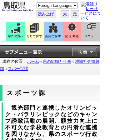
こ
の
ペ
読み上げ
大
元
ー
ジ
を
翻
訳
県外の方へ
分野で探す
組織で探す
防災 緊急
メニュー
す
る
現在の位置：
ホーム
県の組織と仕事
地域社会振興
部
スポーツ課
スポーツ課
観光部門と連携したオリンピッ
ク・パラリンピックなどのキャン
プ誘致活動の展開、競技力向上に
不可欠な学校教育との円滑な連携
を図りながら、県のスポーツ行政