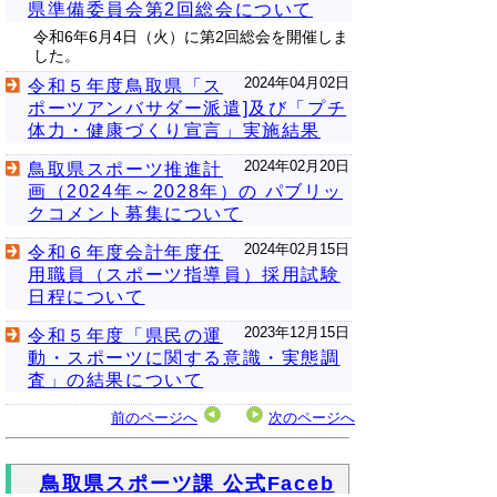
県準備委員会第2回総会について
令和6年6月4日（火）に第2回総会を開催しま
した。
2024年04月02日
令和５年度鳥取県「ス
ポーツアンバサダー派遣]及び「プチ
体力・健康づくり宣言」実施結果
2024年02月20日
鳥取県スポーツ推進計
画（2024年～2028年）の パブリッ
クコメント募集について
2024年02月15日
令和６年度会計年度任
用職員（スポーツ指導員）採用試験
日程について
2023年12月15日
令和５年度「県民の運
動・スポーツに関する意識・実態調
査」の結果について
前のページへ
次のページへ
鳥取県スポーツ課 公式Faceb