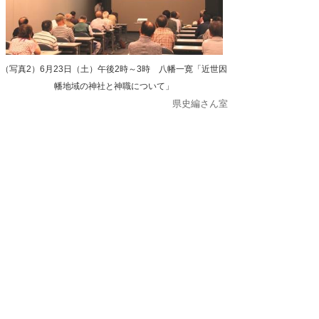
（写真2）6月23日（土）午後2時～3時 八幡一寛「近世因
幡地域の神社と神職について」
県史編さん室
公文書館
2018/07/13 in
県史編さん室
,
講座などのイベント
2018年7月10日
平成30年度 第1回 民俗部会を開催しまし
た。
平成30年7月9日（月）、平成30年度 第1回 民
俗部会を開催しました。
会議では、平成29年度事業の実施結果につい
て報告し、平成30年度刊行予定の『新鳥取県史
民俗2 民具編』の編集スケジュール及び内容、
編さん事業終了後の取り組みなどについて協議