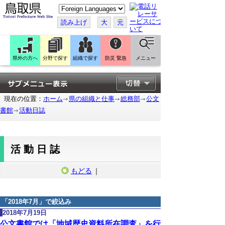
こ
の
ペ
読み上げ
大
元
ー
ジ
を
翻
訳
県外の方へ
分野で探す
組織で探す
防災 緊急
メニュー
す
る
現在の位置：
ホーム
県の組織と仕事
総務部
公文
書館
活動日誌
活動日誌
もどる
｜
「
2018年7月
」で絞込み
2018年7月19日
公文書館では「地域歴史資料所在調査」を行