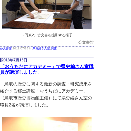
（写真2）古文書を撮影する様子
公文書館
公文書館
2018/07/19 in
県史編さん室
,
調査
2018年7月13日
「おうちだにアカデミー」で県史編さん室職
員が講演しました。
鳥取の歴史に関する最新の調査・研究成果を
紹介する郷土講座「おうちだにアカデミー」
（鳥取市歴史博物館主催）にて県史編さん室の
職員2名が講演しました。