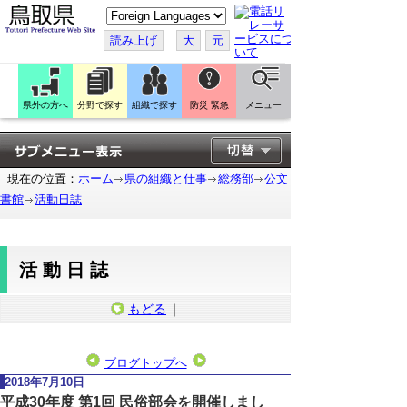
こ
の
ペ
読み上げ
大
元
ー
ジ
を
翻
訳
県外の方へ
分野で探す
組織で探す
防災 緊急
メニュー
す
る
現在の位置：
ホーム
県の組織と仕事
総務部
公文
書館
活動日誌
活動日誌
もどる
｜
ブログトップへ
2018年7月10日
平成30年度 第1回 民俗部会を開催しまし