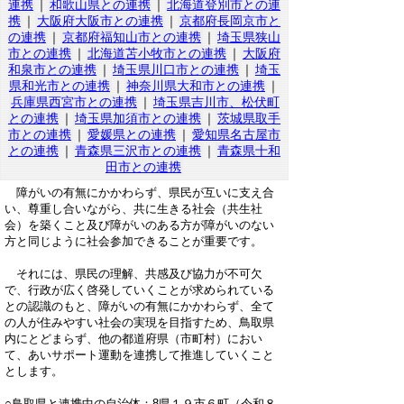
連携
｜
和歌山県との連携
｜
北海道登別市との連
携
｜
大阪府大阪市との連携
｜
京都府長岡京市と
の連携
｜
京都府福知山市との連携
｜
埼玉県狭山
市との連携
｜
北海道苫小牧市との連携
｜
大阪府
和泉市との連携
｜
埼玉県川口市との連携
｜
埼玉
県和光市との連携
｜
神奈川県大和市との連携
｜
兵庫県西宮市との連携
｜
埼玉県吉川市、松伏町
との連携
｜
埼玉県加須市との連携
｜
茨城県取手
市との連携
｜
愛媛県との連携
｜
愛知県名古屋市
との連携
｜
青森県三沢市との連携
｜
青森県十和
田市との連携
障がいの有無にかかわらず、県民が互いに支え合
い、尊重し合いながら、共に生きる社会（共生社
会）を築くこと及び障がいのある方が障がいのない
方と同じように社会参加できることが重要です。
それには、県民の理解、共感及び協力が不可欠
で、行政が広く啓発していくことが求められている
との認識のもと、障がいの有無にかかわらず、全て
の人が住みやすい社会の実現を目指すため、鳥取県
内にとどまらず、他の都道府県（市町村）におい
て、あいサポート運動を連携して推進していくこと
とします。
○鳥取県と連携中の自治体：8県１９市６町（令和８