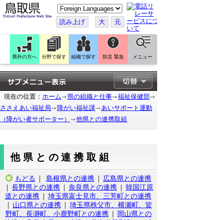
こ
の
ペ
読み上げ
大
元
ー
ジ
を
翻
訳
県外の方へ
分野で探す
組織で探す
防災 緊急
メニュー
す
る
現在の位置：
ホーム
県の組織と仕事
福祉保健部
ささえあい福祉局
障がい福祉課
あいサポート運動
（障がい者サポーター）
他県との連携取組
他県との連携取組
もどる
｜
島根県との連携
｜
広島県との連携
｜
長野県との連携
｜
奈良県との連携
｜
韓国江原
道との連携
｜
埼玉県富士見市、三芳町との連携
｜
山口県との連携
｜
埼玉県秩父市、横瀬町、皆
野町、長瀞町、小鹿野町との連携
｜
岡山県との