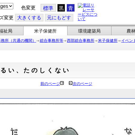
色変更
標準
黒
青
ズ変更
大
きくする
元
にもどす
福祉局
米子保健所
環境建築局
農
事務所（共通の機関）
総合事務所等
西部総合事務所
米子保健所
イベン
だるい、たのしくない
前のページ
次のページ