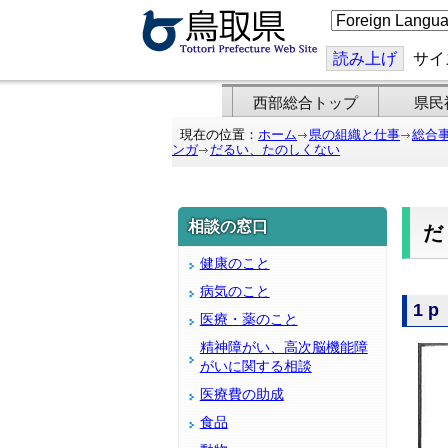
こ
の
ペ
ー
読み上げ
サイ
ジ
を
翻
西部総合トップ
県民
訳
す
現在の位置：
ホーム
県の組織と仕事
総合
る
ンガ
だるい、たのしくない
相談の窓口
健康のこと
病気のこと
1p
医療・薬のこと
精神障がい、高次脳機能障
がいに関する相談
医療費の助成
食品