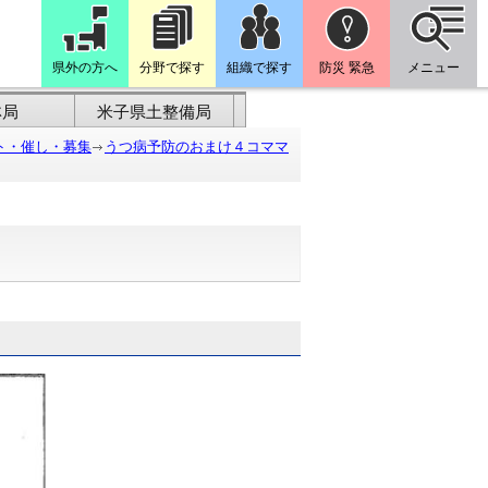
県外の方へ
分野で探す
組織で探す
防災 緊急
メニュー
林局
米子県土整備局
ト・催し・募集
うつ病予防のおまけ４コママ