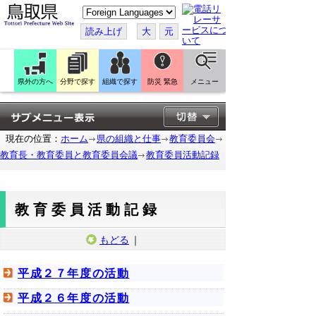
こ
の
ペ
読み上げ
大
元
ー
ジ
を
翻
訳
県外の方へ
分野で探す
組織で探す
防災 緊急
メニュー
す
る
現在の位置：
ホーム
県の組織と仕事
教育委員会
教育長・教育委員と教育委員会議
教育委員活動記録
教育委員活動記録
もどる
｜
平成２７年度の活動
平成２６年度の活動