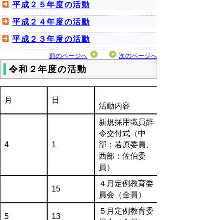
平成２５年度の活動
平成２４年度の活動
平成２３年度の活動
前のページへ
次のページへ
令和２年度の活動
月
日
活動内容
新規採用職員辞
令交付式（中
4
1
部：若原委員、
西部：佐伯委
員）
４月定例教育委
15
員会（全員）
５月定例教育委
5
13