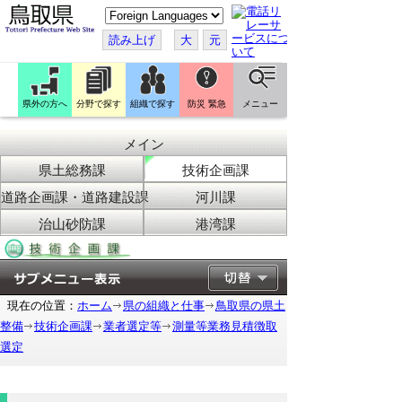
こ
の
ペ
読み上げ
大
元
ー
ジ
を
翻
訳
県外の方へ
分野で探す
組織で探す
防災 緊急
メニュー
す
る
メイン
県土総務課
技術企画課
道路企画課・道路建設課
河川課
治山砂防課
港湾課
現在の位置：
ホーム
県の組織と仕事
鳥取県の県土
整備
技術企画課
業者選定等
測量等業務見積徴取
選定