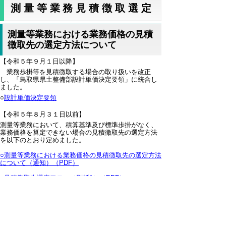
測量等業務見積徴取選定
測量等業務における業務価格の見積
徴取先の選定方法について
【令和５年９月１日以降】
業務歩掛等を見積徴取する場合の取り扱いを改正
し、「鳥取県県土整備部設計単価決定要領」に統合し
ました。
○
設計単価決定要領
【令和５年８月３１日以前】
測量等業務において、積算基準及び標準歩掛がなく、
業務価格を算定できない場合の見積徴取先の選定方法
を以下のとおり定めました。
○測量等業務における業務価格の見積徴取先の選定方法
について（通知）（PDF）
○見積徴取先選定フロー（別紙1）（PDF）
▲ページ上部に戻る
と
個人情報保護
|
リンクについて
|
著作権に