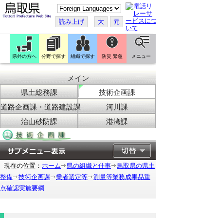
こ
の
ペ
読み上げ
大
元
ー
ジ
を
翻
訳
県外の方へ
分野で探す
組織で探す
防災 緊急
メニュー
す
る
メイン
県土総務課
技術企画課
道路企画課・道路建設課
河川課
治山砂防課
港湾課
現在の位置：
ホーム
県の組織と仕事
鳥取県の県土
整備
技術企画課
業者選定等
測量等業務成果品重
点確認実施要綱