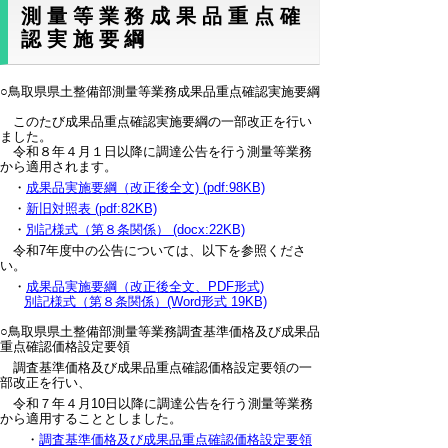
測量等業務成果品重点確
認実施要綱
○鳥取県県土整備部測量等業務成果品重点確認実施要綱
このたび成果品重点確認実施要綱の一部改正を行い
ました。
令和８年４月１日以降に調達公告を行う測量等業務
から適用されます。
・
成果品実施要綱（改正後全文) (pdf:98KB)
・
新旧対照表 (pdf:82KB)
・
別記様式（第８条関係） (docx:22KB)
令和7年度中の公告については、以下を参照くださ
い。
・
成果品実施要綱（改正後全文、PDF形式)
別記様式（第８条関係）(Word形式 19KB)
○鳥取県県土整備部測量等業務調査基準価格及び成果品
重点確認価格設定要領
調査基準価格及び成果品重点確認価格設定要領の一
部改正を行い、
令和７年４月10日以降に調達公告を行う測量等業務
から適用することとしました。
・
調査基準価格及び成果品重点確認価格設定要領