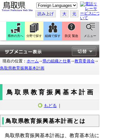
こ
の
ペ
読み上げ
大
元
ー
ジ
を
翻
訳
県外の方へ
分野で探す
組織で探す
防災 緊急
メニュー
す
る
現在の位置：
ホーム
県の組織と仕事
教育委員会
鳥取県教育振興基本計画
鳥取県教育振興基本計画
もどる
｜
鳥取県教育振興基本計画とは
鳥取県教育振興基本計画は、教育基本法に