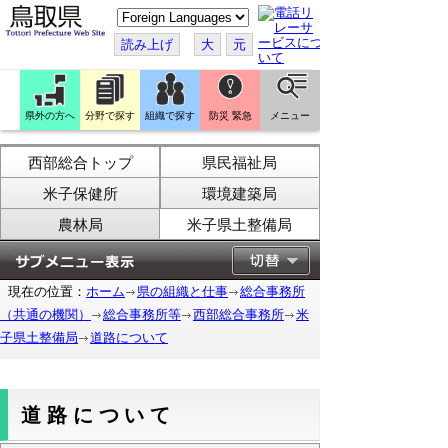
こ
の
ペ
読み上げ
大
元
ー
ジ
を
翻
訳
県外の方へ
分野で探す
組織で探す
防災 緊急
メニュー
す
る
西部総合トップ
県民福祉局
米子保健所
環境建築局
農林局
米子県土整備局
現在の位置：
ホーム
県の組織と仕事
総合事務所
（共通の機関）
総合事務所等
西部総合事務所
米
子県土整備局
道路について
道路について