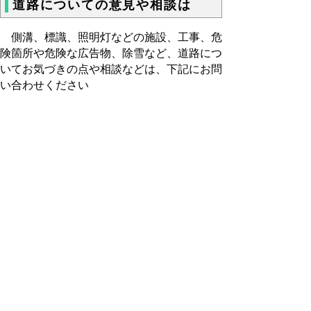
道路についての意見や相談は
側溝、標識、照明灯などの施設、工事、危
険箇所や危険な広告物、除雪など、道路につ
いてお気づきの点や相談などは、下記にお問
い合わせください
お問い合わせは
維持管理課 0859-31-9711
もどる
｜
▲ページ上部に戻る
と
個人情報保護
|
リンクについて
|
著作権に
り
ついて
|
アクセシビリティ
ネ
サイトに関するお問い合わせは
鳥取県西部総合事務所米子県土整備局
ッ
〒683-0054鳥取県米子市糀町１丁目160
電話:
0859-31-9702