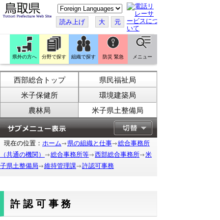
こ
の
ペ
読み上げ
大
元
ー
ジ
を
翻
訳
県外の方へ
分野で探す
組織で探す
防災 緊急
メニュー
す
る
西部総合トップ
県民福祉局
米子保健所
環境建築局
農林局
米子県土整備局
現在の位置：
ホーム
県の組織と仕事
総合事務所
（共通の機関）
総合事務所等
西部総合事務所
米
子県土整備局
維持管理課
許認可事務
許認可事務