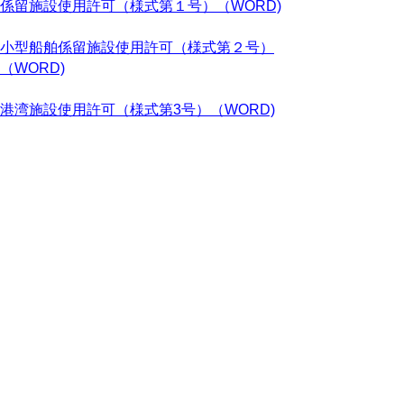
係留施設使用許可（様式第１号）（WORD)
小型船舶係留施設使用許可（様式第２号）
（WORD)
港湾施設使用許可（様式第3号）（WORD)
港湾施設使用料減免申請書（様式第８号）
（WORD)
建設リサイクル関係
建築物の解体等にあたっては分別解体及び再
資源化が義務付けられています。
様式等は、
こちら（鳥取県県土整備部技術企
画課）
でご確認ください。
幅員証明について