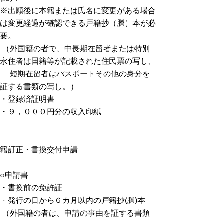
※出願後に本籍または氏名に変更がある場合
は変更経過が確認できる戸籍抄（謄）本が必
要。
（外国籍の者で、中長期在留者または特別
永住者は国籍等が記載された住民票の写し、
短期在留者はパスポートその他の身分を
証する書類の写し。）
・登録済証明書
・９，０００円分の収入印紙
籍訂正・書換交付申請
○申請書
・書換前の免許証
・発行の日から６カ月以内の戸籍抄(謄)本
（外国籍の者は、申請の事由を証する書類