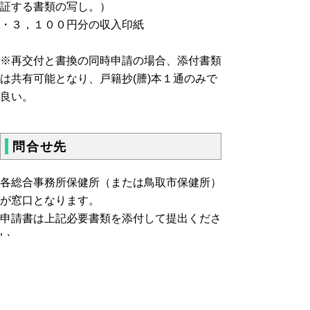
証する書類の写し。）
・３，１００円分の収入印紙
※再交付と書換の同時申請の場合、添付書類
は共有可能となり、戸籍抄(謄)本１通のみで
良い。
問合せ先
各総合事務所保健所（または鳥取市保健所）
が窓口となります。
申請書は上記必要書類を添付して提出くださ
い。
■申請書提出先、問合せ先
(東部地区〉