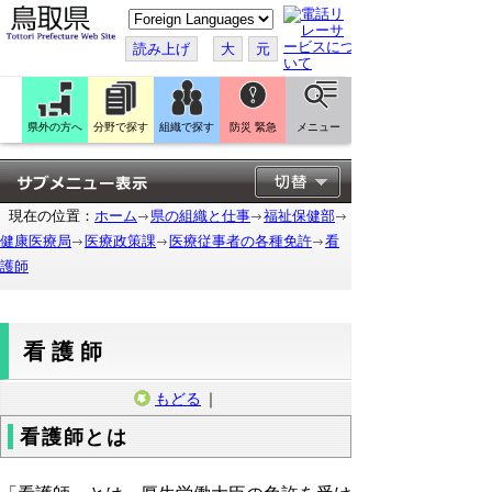
こ
の
ペ
読み上げ
大
元
ー
ジ
を
翻
訳
県外の方へ
分野で探す
組織で探す
防災 緊急
メニュー
す
る
現在の位置：
ホーム
県の組織と仕事
福祉保健部
健康医療局
医療政策課
医療従事者の各種免許
看
護師
看護師
もどる
｜
看護師とは