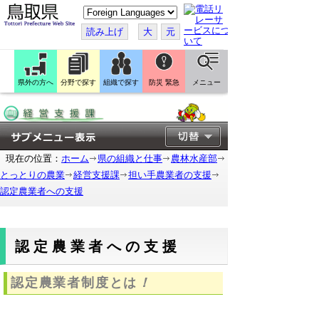
こ
の
ペ
読み上げ
大
元
ー
ジ
を
翻
訳
県外の方へ
分野で探す
組織で探す
防災 緊急
メニュー
す
る
現在の位置：
ホーム
県の組織と仕事
農林水産部
とっとりの農業
経営支援課
担い手農業者の支援
認定農業者への支援
認定農業者への支援
認定農業者制度とは
！