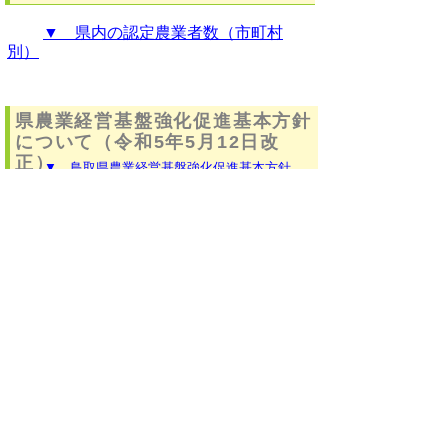
▼ 県内の認定農業者数（市町村
別）
県農業経営基盤強化促進基本方針
について（令和5年5月12日改
正）
▼ 鳥取県農業経営基盤強化促進基本方針
（全文）
関連施策（農業経営基盤強化準備
金制度）
青色申告を行う認定農業者等が、計画的に農業経
営の基盤強化（農用地・農業用機械等の取得）を図
る取組を支援するための税制特例です。
・青色申告を行う認定農業者等が、経営所得安定対
策などの交付金を農業改善計画に従い農業経営基盤
強化準備金として積み立てた場合、この積立額を個
人は必要経費に、法人は損金に算入できます。
・農業改善計画に従い、5年以内に積み立てた準備金
を取り崩したり、受領した交付金などを準備金とし
て積み立てずにそのまま用いて、農用地や農業機
械・施設などの固定資産を取得した場合は、圧縮記