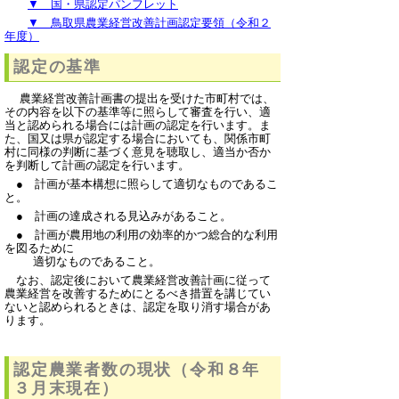
▼ 国・県認定パンフレット
▼ 鳥取県農業経営改善計画認定要領（令和２
年度）
認定の基準
農業経営改善計画書の提出を受けた市町村では、
その内容を以下の基準等に照らして審査を行い、適
当と認められる場合には計画の認定を行います。ま
た、国又は県が認定する場合においても、関係市町
村に同様の判断に基づく意見を聴取し、適当か否か
を判断して計画の認定を行います。
● 計画が基本構想に照らして適切なものであるこ
と。
● 計画の達成される見込みがあること。
● 計画が農用地の利用の効率的かつ総合的な利用
を図るために
適切なものであること。
なお、認定後において農業経営改善計画に従って
農業経営を改善するためにとるべき措置を講じてい
ないと認められるときは、認定を取り消す場合があ
ります。
認定農業者数の現状（令和８年
３月末現在）