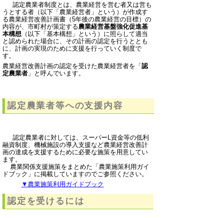
認定農業者制度とは、農業経営を営む者又は営も
うとする者（以下「農業経営者」という）が作成す
る農業経営改善計画書（5年後の農業経営の目標）の
内容が、市町村が策定する
農業経営基盤強化促進基
本構想
（以下「基本構想」という）に照らして適当
と認められた場合に、その計画の認定を行うととも
に、計画の実現のために支援を行っていく制度で
す。
農業経営改善計画の認定を受けた農業経営者を「
認
定農業者
」と呼んでいます。
認定農業者等への支援内容
認定農業者に対しては、スーパーL資金等の低利
融資制度、機械施設の導入支援など農業経営改善計
画の達成を支援するために必要な施策を用意してい
ます。
農業関係支援施策をまとめた「農業施策利用ガイ
ドブック」に掲載していますのでご参照ください。
▼農業施策利用ガイドブック
認定を受けるには