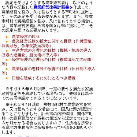
認定を受けようとする農業経営者は、以下のよう
な内容を記載した
農業経営改善計画書
を作成して
、
農業経営を営み、又は営もうとする
市町村に提出
し
て、
その認定を受ける
必要があります。また、複数
市町村で農業経営を営み、又は営もうとする場合に
は、農業経営改善計画書を国又は県に提出して、そ
の認定を受ける必要があります。
●
農業経営の現状
●
農業経営規模の拡大に関する目標（作付面積、
飼養頭数、作業受託面積等）
●
生産方式の合理化の目標（機械・施設の導入、
ほ場の連担化、新技術の導入等）
●
経営管理の合理化の目標（複式簿記での記帳
等）
●
農業従事の態様等の改善の目標（休日制の導入
等）
●
目標を達成するためにとるべき措置
※平成１５年６月以降、一定の要件を満たす家族
経営協定等を締結している場合には、夫婦又は親子
での共同申請ができるようになっています。
※令和２年4月以降、複数市町村で農業経営を営
み、又は営もうとする場合には、国又は県が認定す
ることになりました。計画書の内容確認、関係市町
村への意見聴取など最初の相談から認定までに２～
３か月かかる場合もありますので、住所地を所管す
る県地方事務所等に余裕を持って申請をお願いいた
します。