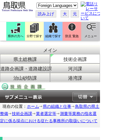
こ
の
ペ
読み上げ
大
元
ー
ジ
を
翻
訳
県外の方へ
分野で探す
組織で探す
防災 緊急
メニュー
す
る
メイン
県土総務課
技術企画課
道路企画課・道路建設課
河川課
治山砂防課
港湾課
現在の位置：
ホーム
県の組織と仕事
鳥取県の県土
整備
技術企画課
業者選定等
測量等業務の指名選
定に係る採点における従たる事務所の取扱いについて