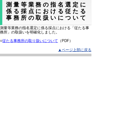
測量等業務の指名選定に
係る採点における従たる
事務所の取扱いについて
測量等業務の指名選定に係る採点における「従たる事
務所」の取扱いを明確化しました。
○
従たる事務所の取り扱いについて
（PDF）
▲ページ上部に戻る
と
個人情報保護
|
リンクについて
|
著作権に
り
ついて
|
アクセシビリティ
ネ
鳥取県 県土整備部技術企画課
ッ
住所 〒680-8570
ト
鳥取県鳥取市東町1丁目220
電話
0857-26-7407
へ
ファクシミリ 0857-26-8189
E-mail
gijutsukikaku@pref.tottori.lg.jp
の
Copyright(C) 2006～ 鳥取県(Tottori Prefectural
Government) All Rights Reserved. 法人番号
7000020310000