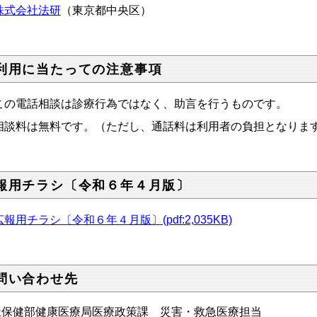
株式会社法研
（東京都中央区）
利用に当たっての注意事項
この電話相談は診療行為ではなく、助言を行うものです。
相談料は無料です。（ただし、通話料は利用者の負担となりま
報用チラシ〔令和６年４月版〕
広報用チラシ〔令和６年４月版〕(pdf:2,035KB)
問い合わせ先
祉保健部健康医療局医療政策課 災害・救急医療担当