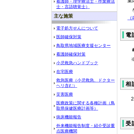
案
看護師・理学療法士・作業療法
士・言語聴覚士）
な
主な施策
（#
電子処方せんについて
電
医師確保対策
鳥取県地域医療支援センター
看護師確保対策
※ダ
小児救急ハンドブック
在宅医療
救急医療（小児救急、ドクター
相
ヘリ含む）
災害医療
2
医療政策に関する各種計画（鳥
取県保健医療計画等）
病床機能報告
受
外来機能報告制度・紹介受診重
点医療機関