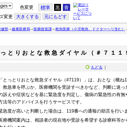
色変更
標準
黒
青
ズ変更
大
きくする
元
にもどす
保健部
健康医療局
医療政策課
救急医療（小児救急、ドクターヘリ含む）
とっとりおとな救急ダイヤル（＃７１１
もどる
｜
とっとりおとな救急ダイヤル（#7119）」は、おとな（概ね
、救急車を呼ぶか、医療機関を受診すべきかなど、判断に迷っ
の訴えや症状などを基に緊急度を判定し、傷病の緊急性の有無
方法等のアドバイスを行うサービスです。
急度が高いと判断した場合は、119番への通報の助言を行い
療機関案内は、相談者の現在地や受診を希望する診療科等か