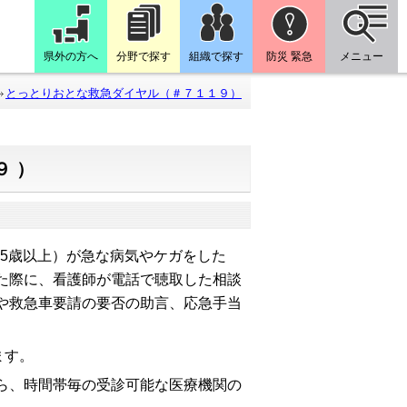
県外の方へ
分野で探す
組織で探す
防災 緊急
メニュー
とっとりおとな救急ダイヤル（＃７１１９）
９）
15歳以上）が急な病気やケガをした
た際に、看護師が電話で聴取した相談
や救急車要請の要否の助言、応急手当
ます。
ら、時間帯毎の受診可能な医療機関の