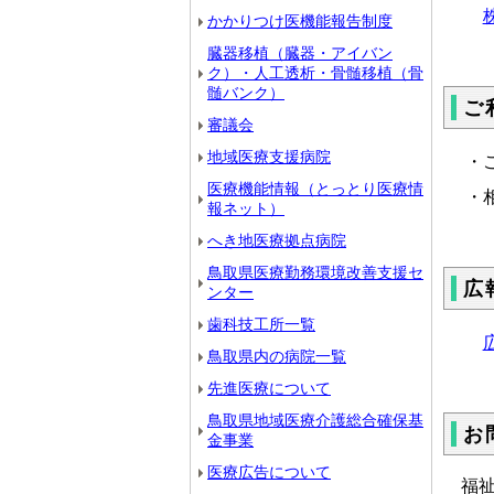
かかりつけ医機能報告制度
臓器移植（臓器・アイバン
ク）・人工透析・骨髄移植（骨
髄バンク）
ご
審議会
地域医療支援病院
・
医療機能情報（とっとり医療情
・
報ネット）
へき地医療拠点病院
鳥取県医療勤務環境改善支援セ
広
ンター
歯科技工所一覧
鳥取県内の病院一覧
先進医療について
鳥取県地域医療介護総合確保基
お
金事業
医療広告について
福