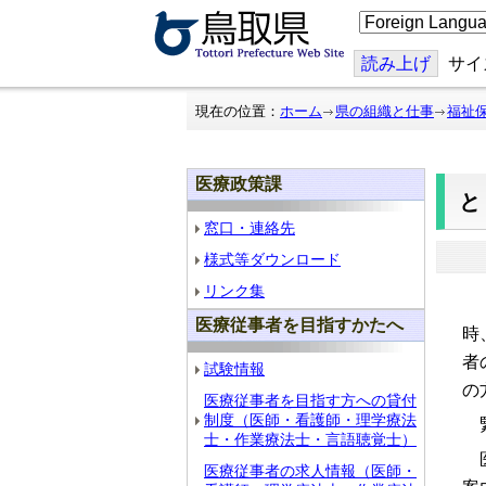
こ
の
ペ
ー
読み上げ
サイ
ジ
を
翻
現在の位置：
ホーム
県の組織と仕事
福祉
訳
す
る
医療政策課
窓口・連絡先
様式等ダウンロード
リンク集
「
医療従事者を目指すかたへ
時
者
試験情報
の
医療従事者を目指す方への貸付
制度（医師・看護師・理学療法
緊
士・作業療法士・言語聴覚士）
医
医療従事者の求人情報（医師・