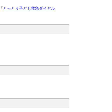
「
とっとり子ども救急ダイヤル