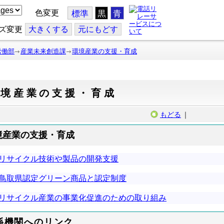
色変更
標準
黒
青
ズ変更
大
きくする
元
にもどす
労働部
産業未来創造課
環境産業の支援・育成
環境産業の支援・育成
もどる
｜
境産業の支援・育成
リサイクル技術や製品の開発支援
鳥取県認定グリーン商品と認定制度
リサイクル産業の事業化促進のための取り組み
係機関へのリンク