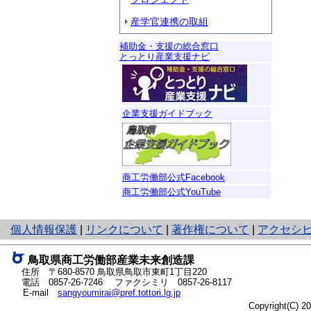
産学官連携の取組
補助金・支援の総合窓口
とっとり産業支援ナビ
企業支援ガイドブック
商工労働部公式Facebook
商工労働部公式YouTube
と
個人情報保護
|
リンクについて
|
著作権について
|
アクセシ
り
ネ
鳥取県商工労働部産業未来創造課
ッ
住所 〒680-8570
鳥取県鳥取市東町1丁目220
ト
電話
0857-26-7246
ファクシミリ 0857-26-8117
E-mail
sangyoumirai@pref.tottori.lg.jp
へ
Copyright(C) 
の