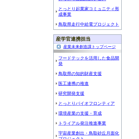
とっとり起業家コミュニティ形
成事業
鳥取県走行中給電プロジェクト
産学官連携担当
産業未来創造課トップページ
フードテックを活用した食品開
発
鳥取県の知的財産支援
医工連携の推進
研究開発支援
とっとりバイオフロンティア
環境産業の支援・育成
トライアル発注推進事業
宇宙産業創出・鳥取砂丘月面化
プロジェクト