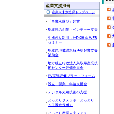
産業支援担当
産業未来創造課トップページ
「事業承継型」起業
鳥取県の創業・ベンチャー支援
生成AIを活用したDX推進 WEB
セミナー
鳥取県地域課題解決型起業支援
補助金
地方独立行政法人鳥取県産業技
術センター評価委員会
EV実装評価プラットフォーム
設立・開業一年後支援金
デジタル先端技術の支援
とっとりＤＸラボ（とっとりＩ
ｏＴ推進ラボ）
とっとり産業未来フェス