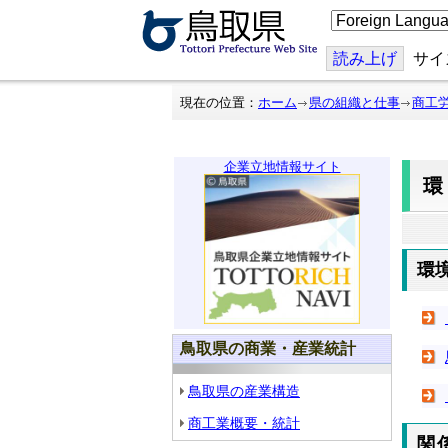
こ
の
ペ
ー
読み上げ
サイ
ジ
を
翻
現在の位置：
ホーム
県の組織と仕事
商工
訳
す
る
企業立地情報サイト
環
鳥取県の商業・産業統計
鳥取県の産業構造
商工業概要・統計
関