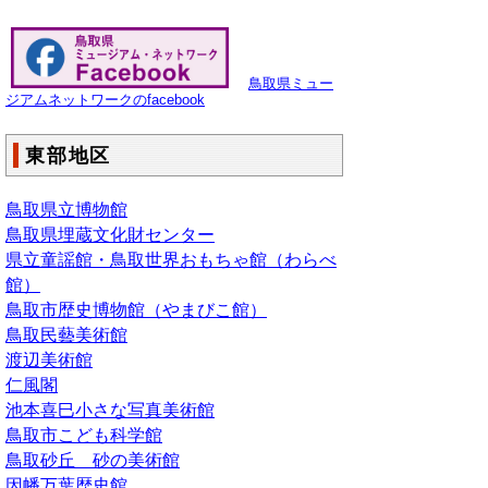
鳥取県ミュー
ジアムネットワークのfacebook
東部地区
鳥取県立博物館
鳥取県埋蔵文化財センター
県立童謡館・鳥取世界おもちゃ館（わらべ
館）
鳥取市歴史博物館（やまびこ館）
鳥取民藝美術館
渡辺美術館
仁風閣
池本喜巳小さな写真美術館
鳥取市こども科学館
鳥取砂丘 砂の美術館
因幡万葉歴史館