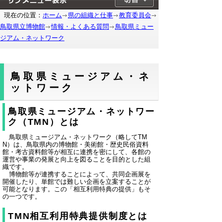
現在の位置：
ホーム
県の組織と仕事
教育委員会
鳥取県立博物館
情報・よくある質問
鳥取県ミュー
ジアム・ネットワーク
鳥取県ミュージアム・ネ
ットワーク
鳥取県ミュージアム・ネットワー
ク（TMN）とは
鳥取県ミュージアム・ネットワーク（略してTM
N）は、鳥取県内の博物館・美術館・歴史民俗資料
館・考古資料館等が相互に連携を密にして、各館の
運営や事業の発展と向上を図ることを目的とした組
織です。
博物館等が連携することによって、共同企画展を
開催したり、単館では難しい企画を立案することが
可能となります。この「相互利用特典の提供」もそ
の一つです。
TMN相互利用特典提供制度とは