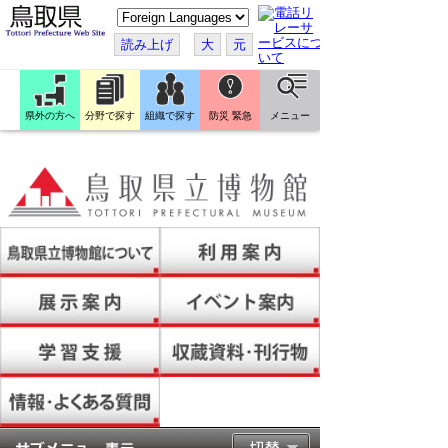
こ
の
ペ
読み上げ
大
元
ー
ジ
を
翻
訳
県外の方へ
分野で探す
組織で探す
防災 緊急
メニュー
す
る