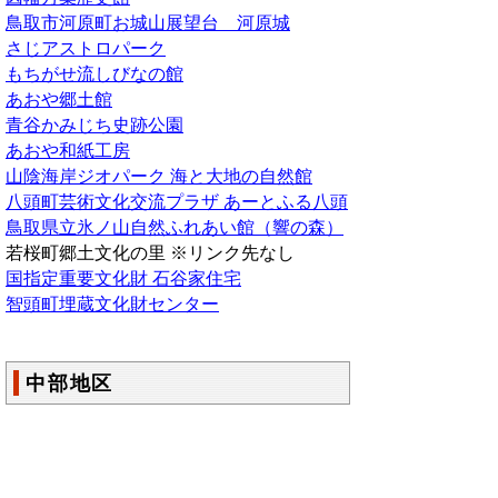
鳥取市河原町お城山展望台 河原城
さじアストロパーク
もちがせ流しびなの館
あおや郷土館
青谷かみじち史跡公園
あおや和紙工房
山陰海岸ジオパーク 海と大地の自然館
八頭町芸術文化交流プラザ あーとふる八頭
鳥取県立氷ノ山自然ふれあい館（響の森）
若桜町郷土文化の里 ※リンク先なし
国指定重要文化財 石谷家住宅
智頭町埋蔵文化財センター
中部地区
鳥取県立美術館
エースパックなしっこ館（鳥取二十世紀梨
記念館）