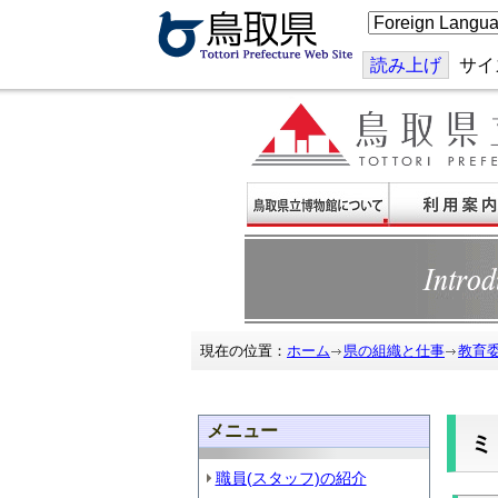
こ
の
ペ
ー
読み上げ
サイ
ジ
を
翻
訳
す
る
現在の位置：
ホーム
県の組織と仕事
教育
メニュー
職員(スタッフ)の紹介