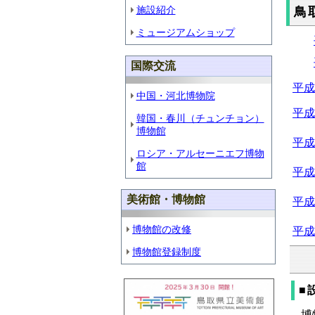
施設紹介
鳥
ミュージアムショップ
国際交流
平成
中国・河北博物院
平成
韓国・春川（チュンチョン）
博物館
平成
ロシア・アルセーニエフ博物
館
平成
美術館・博物館
平成
博物館の改修
平成
博物館登録制度
■
博