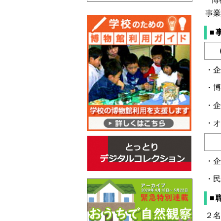
事業
■
（
・企
・博
・企
・オ
（
・企
・民
■
２名