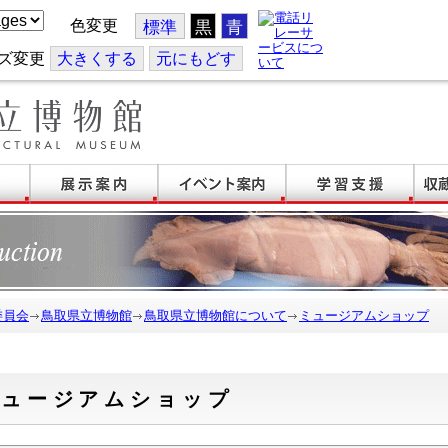
色変更
標準
黒
青
ズ変更
大
きくする
元
にもどす
委員会
鳥取県立博物館
鳥取県立博物館について
ミュージアムショップ
ミュージアムショップ