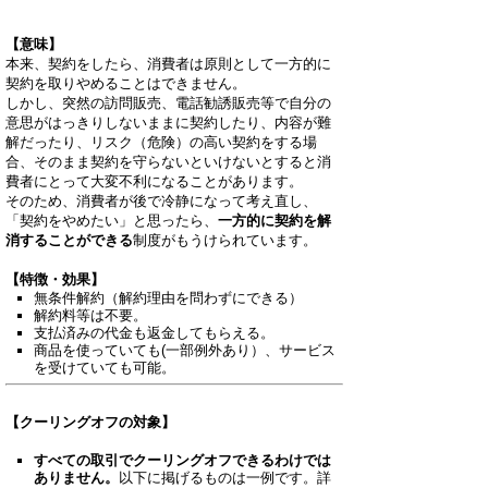
【意味】
本来、契約をしたら、消費者は原則として一方的に
契約を取りやめることはできません。
しかし、突然の訪問販売、電話勧誘販売等で自分の
意思がはっきりしないままに契約したり、内容が難
解だったり、リスク（危険）の高い契約をする場
合、そのまま契約を守らないといけないとすると消
費者にとって大変不利になることがあります。
そのため、消費者が後で冷静になって考え直し、
「契約をやめたい」と思ったら、
一方的に契約を解
消することができる
制度がもうけられています。
【特徴・効果】
無条件解約（解約理由を問わずにできる）
解約料等は不要。
支払済みの代金も返金してもらえる。
商品を使っていても(一部例外あり）、サービス
を受けていても可能。
【クーリングオフの対象】
すべての取引でクーリングオフできるわけでは
ありません。
以下に掲げるものは一例です。詳