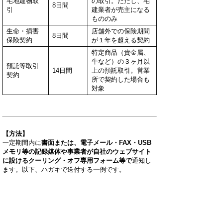
宅地建物取
の取引。ただし、宅
8日間
引
建業者が売主になる
もののみ
生命・損害
店舗外での保険期間
8日間
保険契約
が１年を超える契約
特定商品（貴金属、
牛など）の３ヶ月以
預託等取引
14日間
上の預託取引。営業
契約
所で契約した場合も
対象
【方法】
一定期間内に
書面または、電子メール・FAX・USB
メモリ等の記録媒体や事業者が自社のウェブサイト
に設けるクーリング・オフ専用フォーム等で
通知し
ます。以下、ハガキで送付する一例です。