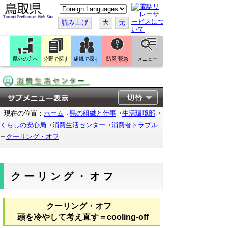
こ
の
ペ
読み上げ
大
元
ー
ジ
を
翻
訳
県外の方へ
分野で探す
組織で探す
防災 緊急
メニュー
す
る
現在の位置：
ホーム
県の組織と仕事
生活環境部
くらしの安心局
消費生活センター
消費者トラブル
クーリング・オフ
クーリング・オフ
クーリング・オフ
頭を冷やして考え直す＝cooling-off