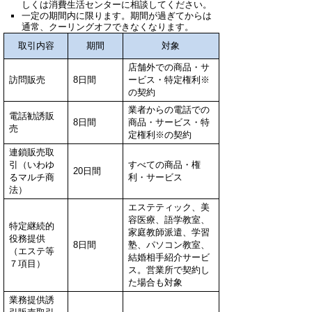
しくは消費生活センターに相談してください。
一定の期間内に限ります。期間が過ぎてからは
通常、クーリングオフできなくなります。
取引内容
期間
対象
店舗外での商品・サ
訪問販売
8日間
ービス・特定権利※
の契約
業者からの電話での
電話勧誘販
8日間
商品・サービス・特
売
定権利※の契約
連鎖販売取
引（いわゆ
すべての商品・権
20日間
るマルチ商
利・サービス
法）
エステティック、美
容医療、語学教室、
特定継続的
家庭教師派遣、学習
役務提供
8日間
塾、パソコン教室、
（エステ等
結婚相手紹介サービ
７項目）
ス。営業所で契約し
た場合も対象
業務提供誘