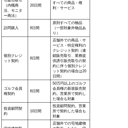
引販売取引
すべての商品・権
（内職商
20日間
利・サービス
法、モニタ
ー商法）
原則すべての物品
訪問購入
8日間
（一部対象外物品あ
り）
店舗外での商品・サ
ービス・特定権利の
クレジット契約（連
個別クレジ
鎖販売取引、業務提
8日間
ット契約
供誘引販売取引の契
約に伴う個別クレジ
ット契約の場合は20
日間）
50万円以上のゴルフ
ゴルフ会員
会員権の新規販売契
8日間
権契約
約。営業所で契約し
た場合も対象
投資顧問契約。営業
投資顧問契
10日間
所で契約した場合も
約
対象
店舗外での宅地建物