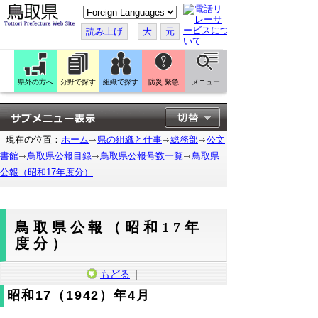
こ
の
ペ
読み上げ
大
元
ー
ジ
を
翻
訳
県外の方へ
分野で探す
組織で探す
防災 緊急
メニュー
す
る
現在の位置：
ホーム
県の組織と仕事
総務部
公文
書館
鳥取県公報目録
鳥取県公報号数一覧
鳥取県
公報（昭和17年度分）
鳥取県公報（昭和17年
度分）
もどる
｜
昭和17（1942）年4月