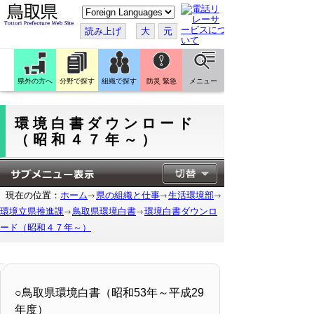
こ
の
ペ
読み上げ
大
元
ー
ジ
を
翻
訳
県外の方へ
分野で探す
組織で探す
防災 緊急
メニュー
す
る
環境白書ダウンロード
（昭和４７年～）
現在の位置：
ホーム
県の組織と仕事
生活環境部
環境立県推進課
鳥取県環境白書
環境白書ダウンロ
ード（昭和４７年～）
○鳥取県環境白書（昭和53年～平成29
年度）