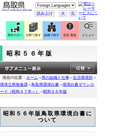
こ
の
ペ
読み上げ
大
元
ー
ジ
を
翻
訳
県外の方へ
分野で探す
組織で探す
防災 緊急
メニュー
す
る
昭和５６年版
現在の位置：
ホーム
県の組織と仕事
生活環境部
環境立県推進課
鳥取県環境白書
環境白書ダウンロ
ード（昭和４７年～）
昭和５６年版
昭和５６年版鳥取県環境白書に
ついて