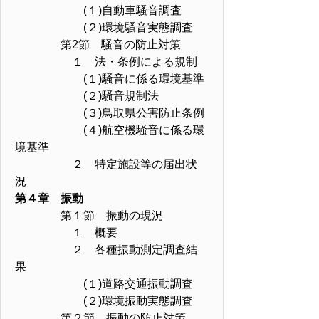
(１)自動車騒音調査
(２)環境騒音実態調査
第2節 騒音の防止対策
１ 法・条例による規制
(１)騒音に係る環境基準
(２)騒音規制法
(３)鳥取県公害防止条例
(４)航空機騒音に係る環
境基準
２ 特定施設等の届出状
況
第４章 振動
第１節 振動の現況
１ 概要
２ 各種振動測定調査結
果
(１)道路交通振動調査
(２)環境振動実態調査
第２節 振動の防止対策