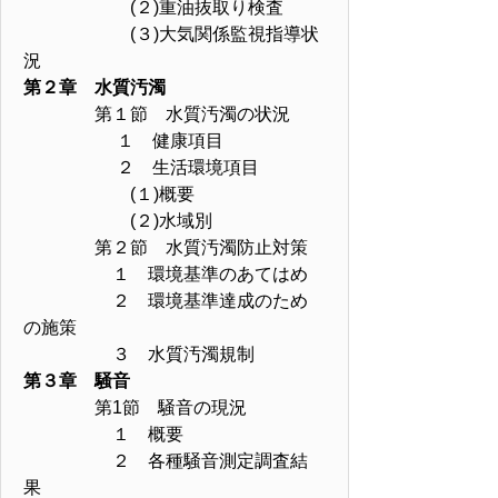
(２)重油抜取り検査
(３)大気関係監視指導状
況
第２章 水質汚濁
第１節 水質汚濁の状況
１ 健康項目
２ 生活環境項目
(１)概要
(２)水域別
第２節 水質汚濁防止対策
１ 環境基準のあてはめ
２ 環境基準達成のため
の施策
３ 水質汚濁規制
第３章 騒音
第1節 騒音の現況
１ 概要
２ 各種騒音測定調査結
果