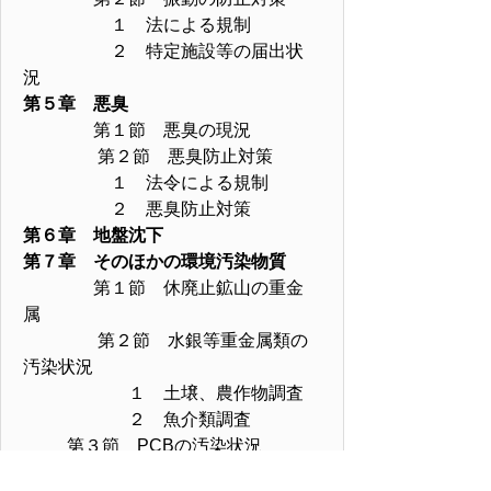
１ 法による規制
２ 特定施設等の届出状
況
第５章 悪臭
第１節 悪臭の現況
第２節 悪臭防止対策
１ 法令による規制
２ 悪臭防止対策
第６章 地盤沈下
第７章 そのほかの環境汚染物質
第１節 休廃止鉱山の重金
属
第２節 水銀等重金属類の
汚染状況
１ 土壌、農作物調査
２ 魚介類調査
第３節 PCBの汚染状況
第８章 廃棄物