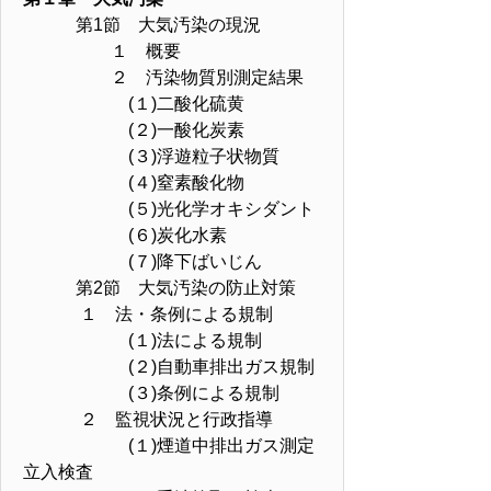
第1節 大気汚染の現況
１ 概要
２ 汚染物質別測定結果
(１)二酸化硫黄
(２)一酸化炭素
(３)浮遊粒子状物質
(４)窒素酸化物
(５)光化学オキシダント
(６)炭化水素
(７)降下ばいじん
第2節 大気汚染の防止対策
１ 法・条例による規制
(１)法による規制
(２)自動車排出ガス規制
(３)条例による規制
２ 監視状況と行政指導
(１)煙道中排出ガス測定
立入検査