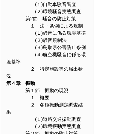
(１)自動車騒音調査
(２)環境騒音実態調査
第2節 騒音の防止対策
１ 法・条例による規制
(１)騒音に係る環境基準
(２)騒音規制法
(３)鳥取県公害防止条例
(４)航空機騒音に係る環
境基準
２ 特定施設等の届出状
況
第４章 振動
第１節 振動の現況
１ 概要
２ 各種振動測定調査結
果
(１)道路交通振動調査
(２)環境振動実態調査
第２節 振動の防止対策