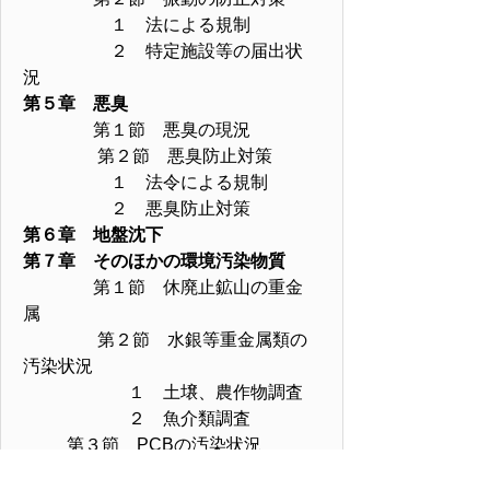
１ 法による規制
２ 特定施設等の届出状
況
第５章 悪臭
第１節 悪臭の現況
第２節 悪臭防止対策
１ 法令による規制
２ 悪臭防止対策
第６章 地盤沈下
第７章 そのほかの環境汚染物質
第１節 休廃止鉱山の重金
属
第２節 水銀等重金属類の
汚染状況
１ 土壌、農作物調査
２ 魚介類調査
第３節 PCBの汚染状況
第８章 廃棄物