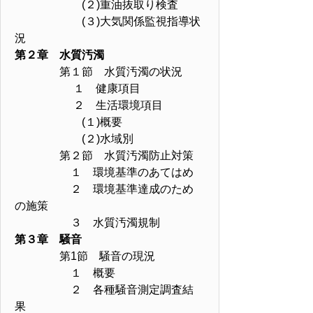
(２)重油抜取り検査
(３)大気関係監視指導状
況
第２章 水質汚濁
第１節 水質汚濁の状況
１ 健康項目
２ 生活環境項目
(１)概要
(２)水域別
第２節 水質汚濁防止対策
１ 環境基準のあてはめ
２ 環境基準達成のため
の施策
３ 水質汚濁規制
第３章 騒音
第1節 騒音の現況
１ 概要
２ 各種騒音測定調査結
果