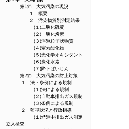
第1節 大気汚染の現況
１ 概要
２ 汚染物質別測定結果
(１)二酸化硫黄
(２)一酸化炭素
(３)浮遊粒子状物質
(４)窒素酸化物
(５)光化学オキシダント
(６)炭化水素
(７)降下ばいじん
第2節 大気汚染の防止対策
１ 法・条例による規制
(１)法による規制
(２)自動車排出ガス規制
(３)条例による規制
２ 監視状況と行政指導
(１)煙道中排出ガス測定
立入検査