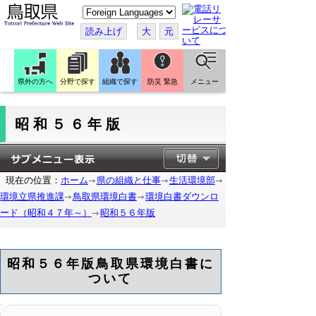
こ
の
ペ
読み上げ
大
元
ー
ジ
を
翻
訳
県外の方へ
分野で探す
組織で探す
防災 緊急
メニュー
す
る
昭和５６年版
現在の位置：
ホーム
県の組織と仕事
生活環境部
環境立県推進課
鳥取県環境白書
環境白書ダウンロ
ード（昭和４７年～）
昭和５６年版
昭和５６年版鳥取県環境白書に
ついて