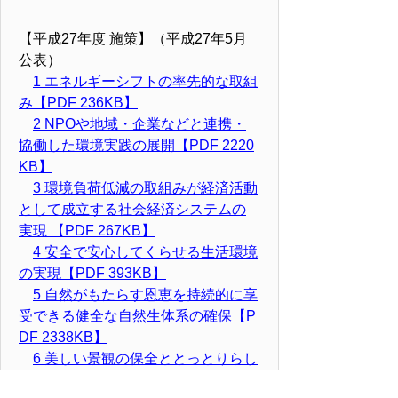
【平成27年度 施策】（平成27年5月
公表）
1 エネルギーシフトの率先的な取組
み【PDF 236KB】
2 NPOや地域・企業などと連携・
協働した環境実践の展開【PDF 2220
KB】
3 環境負荷低減の取組みが経済活動
として成立する社会経済システムの
実現 【PDF 267KB】
4 安全で安心してくらせる生活環境
の実現【PDF 393KB】
5 自然がもたらす恩恵を持続的に享
受できる健全な自然生体系の確保【P
DF 2338KB】
6 美しい景観の保全ととっとりらし
さを活かした街なみづくりの推進【P