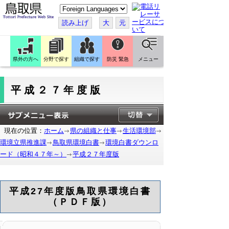
こ
の
ペ
読み上げ
大
元
ー
ジ
を
翻
訳
県外の方へ
分野で探す
組織で探す
防災 緊急
メニュー
す
る
平成２７年度版
現在の位置：
ホーム
県の組織と仕事
生活環境部
環境立県推進課
鳥取県環境白書
環境白書ダウンロ
ード（昭和４７年～）
平成２７年度版
平成27年度版鳥取県環境白書
（ＰＤＦ版）