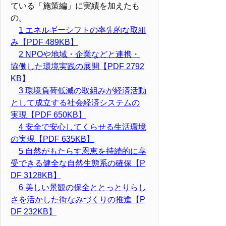
ている「施策編」に実績を加えたも
の。
1 エネルギーシフトの率先的な取組
み【PDF 489KB】
2 NPOや地域・企業などと連携・
協働した環境実践の展開【PDF 2792
KB】
3 環境負荷低減の取組みが経済活動
として成立する社会経済システムの
実現【PDF 650KB】
4 安全で安心してくらせる生活環境
の実現【PDF 635KB】
5 自然がもたらす恩恵を持続的に享
受できる健全な自然生態系の確保【P
DF 3128KB】
6 美しい景観の保全ととっとりらし
さを活かした街なみづくりの推進【P
DF 232KB】