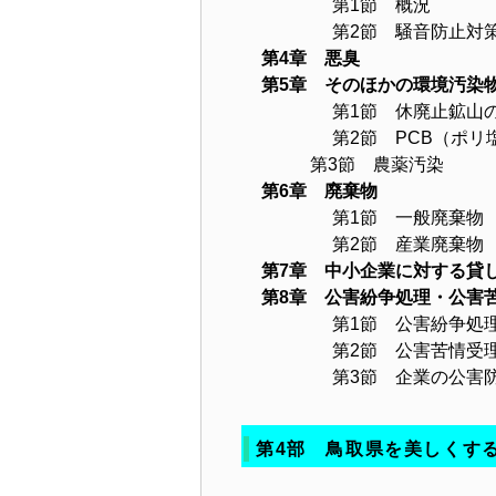
第1節 概況
第2節 騒音防止対
第4章 悪臭
第5章 そのほかの環境汚染
第1節 休廃止鉱山
第2節 PCB（ポリ塩
第3節 農薬汚染
第6章 廃棄物
第1節 一般廃棄物
第2節 産業廃棄物
第7章 中小企業に対する貸
第8章 公害紛争処理・公害
第1節 公害紛争処
第2節 公害苦情受理
第3節 企業の公害防止
第4部 鳥取県を美しくす