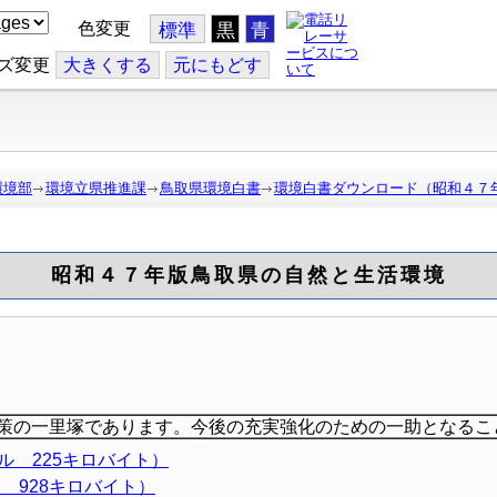
色変更
標準
黒
青
ズ変更
大
きくする
元
にもどす
環境部
環境立県推進課
鳥取県環境白書
環境白書ダウンロード（昭和４７
昭和４７年版鳥取県の自然と生活環境
策の一里塚であります。今後の充実強化のための一助となるこ
ル 225キロバイト）
 928キロバイト）