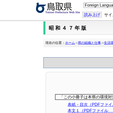
こ
の
ペ
ー
読み上げ
サイ
ジ
を
翻
昭和４７年版
訳
す
る
現在の位置：
ホーム
県の組織と仕事
生活
「この小冊子は本県の環境対
表紙・目次（PDFファイ
本文１（PDFファイル