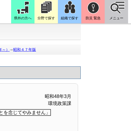
県外の方へ
分野で探す
組織で探す
防災 緊急
メニュー
年～）
昭和４７年版
昭和48年3月
環境政策課
とを念じてやみません」