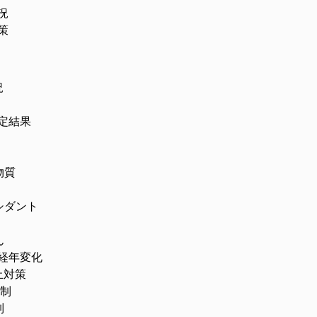
況
策
況
結果
質
ダント
ん
年変化
対策
制
制