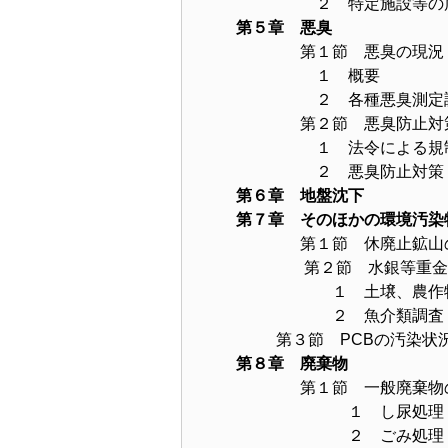
２ 特定施設等の届
第５章 悪臭
第１節 悪臭の現況
１ 概要
２ 各種悪臭測定調
第２節 悪臭防止対
１ 法令による規
２ 悪臭防止対策
第６章 地盤沈下
第７章 そのほかの環境汚染
第１節 休廃止鉱山
第２節 水銀等重金属
１ 土壌、農作物
２ 魚介類調査
第３節 PCBの汚染状
第８章 廃棄物
第１節 一般廃棄物
１ し尿処理
２ ごみ処理