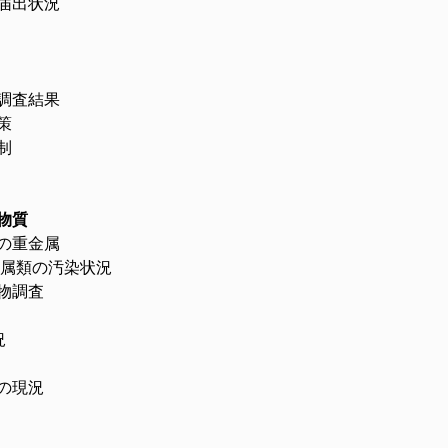
出状況
査結果
策
制
物質
の重金属
類の汚染状況
調査
況
の現況