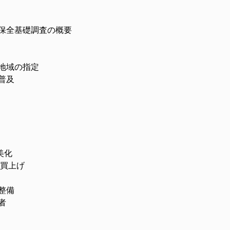
保全基礎調査の概要
域の指定
普及
美化
買上げ
整備
者