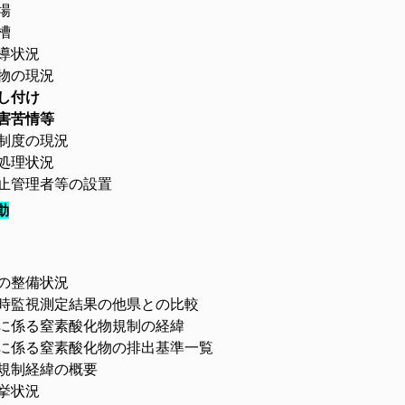
処分場
槽
状況
の現況
し付け
害苦情等
制度の現況
処理状況
止管理者等の設置
動
の整備状況
監視測定結果の他県との比較
係る窒素酸化物規制の経緯
係る窒素酸化物の排出基準一覧
規制経緯の概要
挙状況