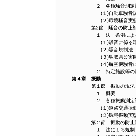
２ 各種騒音測定調
(１)自動車騒音調
(２)環境騒音実態
第2節 騒音の防止対
１ 法・条例による
(１)騒音に係る環
(２)騒音規制法
(３)鳥取県公害防
(４)航空機騒音に係
２ 特定施設等の届
第４章 振動
第１節 振動の現況
１ 概要
２ 各種振動測定調
(１)道路交通振動
(２)環境振動実態
第２節 振動の防止
１ 法による規制