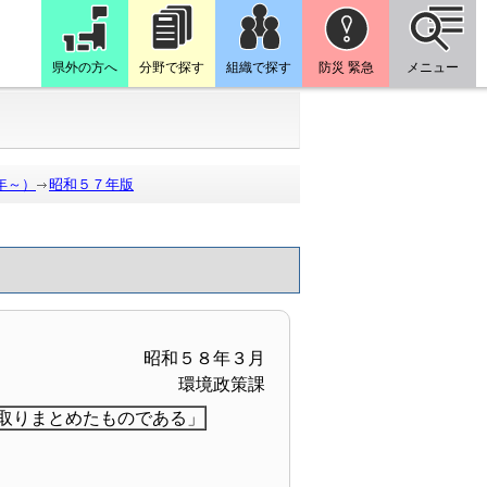
県外の方へ
分野で探す
組織で探す
防災 緊急
メニュー
年～）
昭和５７年版
昭和５８年３月
環境政策課
取りまとめたものである」