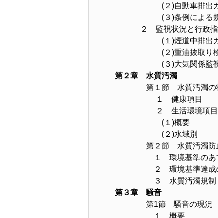
(２)自動車排出ガ
(３)条例による規
２ 監視状況と行政指
(１)煙道中排出ガス
(２)重油抜取り検
(３)大気関係監視
第２章 水質汚濁
第１節 水質汚濁の
１ 健康項目
２ 生活環境項目
(１)概要
(２)水域別
第２節 水質汚濁防
１ 環境基準のあて
２ 環境基準達成の
３ 水質汚濁規制
第３章 騒音
第1節 騒音の現況
１ 概要