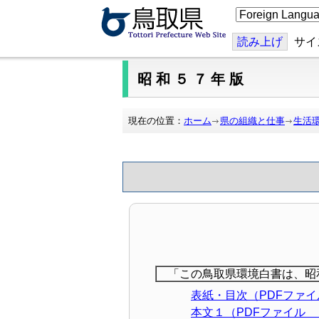
こ
の
ペ
ー
読み上げ
サイ
ジ
を
翻
昭和５７年版
訳
す
る
現在の位置：
ホーム
県の組織と仕事
生活
「この鳥取県環境白書は、昭
表紙・目次（PDFファ
本文１（PDFファイル