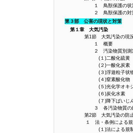
１ 鳥獣保護の状
２ 鳥獣保護の対
第３部 公害の現状と対策
第１章 大気汚染
第1節 大気汚染の現
１ 概要
２ 汚染物質別測定
(１)二酸化硫黄
(２)一酸化炭素
(３)浮遊粒子状物
(４)窒素酸化物
(５)光化学オキシ
(６)炭化水素
(７)降下ばいじ
３ 各汚染物質の経
第2節 大気汚染の防止
１ 法・条例による規
(１)法による規