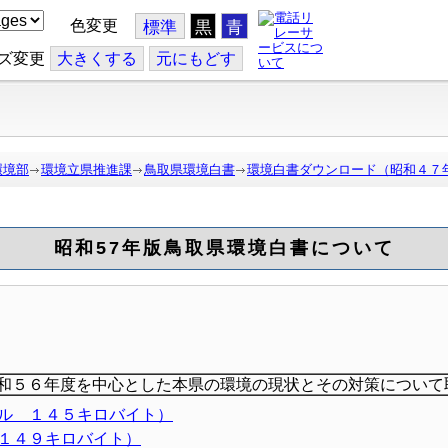
色変更
標準
黒
青
ズ変更
大
きくする
元
にもどす
環境部
環境立県推進課
鳥取県環境白書
環境白書ダウンロード（昭和４７
昭和57年版鳥取県環境白書について
和５６年度を中心とした本県の環境の現状とその対策について
イル １４５キロバイト）
 １４９キロバイト）