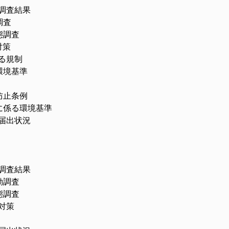
査結果
査
調査
策
規制
境基準
止条例
る環境基準
出状況
査結果
調査
調査
対策