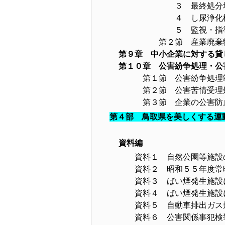
３ 最終
４ し尿浄化
５ 監視・指導
第２節 産業廃棄物
第９章 中小企業に対する貸
第１０章 公害紛争処理・公
第１節 公害紛争処理
第２節 公害苦情受理
第３節 企業の公害防
第４部 鳥取県を美しくする運
資料編
資料１ 自然公園等施設
資料２ 昭和５５年度常時
資料３ ばい煙発生施設に
資料４ ばい煙発生施設に
資料５ 自動車排出ガス
資料６ 公害関係事犯検