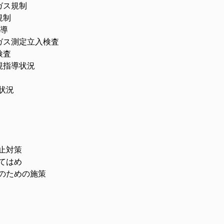
ス規制
制
導
測定立入検査
査
指導状況
状況
止対策
はめ
ための施策