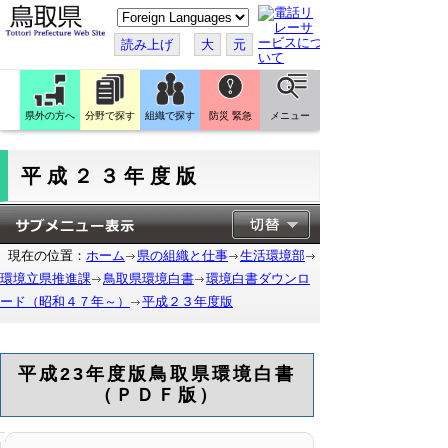
こ
の
ペ
読み上げ
大
元
ー
ジ
を
翻
訳
県外の方へ
分野で探す
組織で探す
防災 緊急
メニュー
す
る
平成２３年度版
現在の位置：
ホーム
県の組織と仕事
生活環境部
環境立県推進課
鳥取県環境白書
環境白書ダウンロ
ード（昭和４７年～）
平成２３年度版
平成23年度版鳥取県環境白書
（ＰＤＦ版）