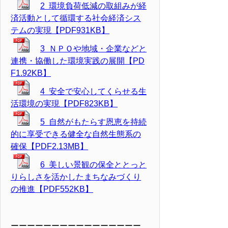
2 環境負荷低減の取組みが経
済活動として循環する社会経済シス
テムの実現【PDF931KB】
3 ＮＰＯや地域・企業などと
連携・協働した環境実践の展開【PD
F1.92KB】
4 安全で安心してくらせる生
活環境の実現【PDF823KB】
5 自然がもたらす恩恵を持続
的に享受できる健全な自然生態系の
確保【PDF2.13MB】
6 美しい景観の保全ととっと
りらしさを活かしたまちなみづくり
の推進【PDF552KB】
ーーーーーーーーーーーーーーーー