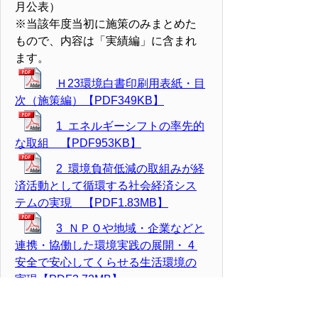
月公表）
※当該年度当初に施策のみまとめた
もので、内容は「実績編」に含まれ
ます。
Ｈ23環境白書印刷用表紙・目
次（施策編）【PDF349KB】
1 エネルギーシフトの率先的
な取組 【PDF953KB】
2 環境負荷低減の取組みが経
済活動として循環する社会経済シス
テムの実現 【PDF1.83MB】
3 ＮＰＯや地域・企業などと
連携・協働した環境実践の展開・ 4
安全で安心してくらせる生活環境の
実現【PDF3.72MB】
5 自然がもたらす恩恵を持続