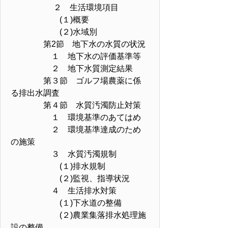
２ 生活環境項目
(１)概要
(２)水域別
第2節 地下水の水質の状況
１ 地下水の評価基準等
２ 地下水質測定結果
第３節 ゴルフ場農薬に係
る排出水調査
第４節 水質汚濁防止対策
１ 環境基準のあてはめ
２ 環境基準達成のため
の施策
３ 水質汚濁規制
(１)排水規制
(２)監視、指導状況
４ 生活排水対策
(１)下水道の整備
(２)農業集落排水処理施
設の整備