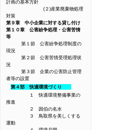
計画の基本方針
(２)産業廃棄物処理
対策
第９章 中小企業に対する貸し付け
第１０章 公害紛争処理・公害苦情
等
第１節 公害紛争処理制度の
現況
第２節 公害苦情受理処理状
況
第３節 企業の公害防止管理
者等の設置
第４部 快適環境づくり
１ 快適環境整備事業の
推進
２ 因伯の名水
３ 鳥取県を美しくする
運動
４ 環境月間