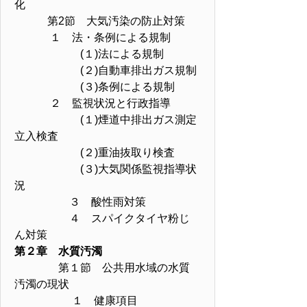
化
第2節 大気汚染の防止対策
１ 法・条例による規制
(１)法による規制
(２)自動車排出ガス規制
(３)条例による規制
２ 監視状況と行政指導
(１)煙道中排出ガス測定
立入検査
(２)重油抜取り検査
(３)大気関係監視指導状
況
３ 酸性雨対策
４ スパイクタイヤ粉じ
ん対策
第２章 水質汚濁
第１節 公共用水域の水質
汚濁の現状
１ 健康項目