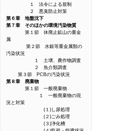
１ 法令による規制
２ 悪臭防止対策
第６章 地盤沈下
第７章 そのほかの環境汚染物質
第１節 休廃止鉱山の重金
属
第２節 水銀等重金属類の
汚染状況
１ 土壌、農作物調査
２ 魚介類調査
第３節 PCBの汚染状況
第８章 廃棄物
第１節 一般廃棄物
１ 一般廃棄物の現
況と対策
(１)し尿処理
(２)ごみ処理
(３)浄化槽
(４)監視・指導状況