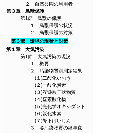
２ 自然公園の利用者
第３章 鳥獣保護
第1節 鳥獣の保護
１ 鳥獣保護の状況
２ 鳥獣保護の対策
第３部 環境の現状と対策
第１章 大気汚染
第1節 大気汚染の現況
１ 概要
２ 汚染物質別測定結果
(１)二酸化いおう
(２)一酸化炭素
(３)浮遊粒子状物質
(４)窒素酸化物
(５)光化学オキシダント
(６)炭化水素
(７)降下ばいじん
３ 各汚染物質の経年変