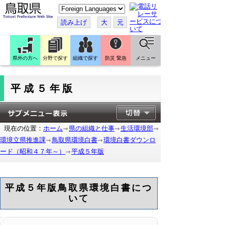
こ
の
ペ
読み上げ
大
元
ー
ジ
を
翻
訳
県外の方へ
分野で探す
組織で探す
防災 緊急
メニュー
す
る
平成５年版
現在の位置：
ホーム
県の組織と仕事
生活環境部
環境立県推進課
鳥取県環境白書
環境白書ダウンロ
ード（昭和４７年～）
平成５年版
平成５年版鳥取県環境白書につ
いて