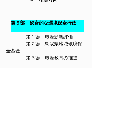
第５部 総合的な環境保全行政
第１節 環境影響評価
第２節 鳥取県地域環境保
全基金
第３節 環境教育の推進
資料編
資料１ 自然公園等施設の整備
状況
資料２ 自然科学館の利用状況
資料３ 温泉資源保全調査実施
状況
資料４ 自然環境保全基礎調査
実施状況
資料５ 自然解説実績