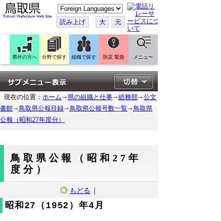
こ
の
ペ
読み上げ
大
元
ー
ジ
を
翻
訳
県外の方へ
分野で探す
組織で探す
防災 緊急
メニュー
す
る
現在の位置：
ホーム
県の組織と仕事
総務部
公文
書館
鳥取県公報目録
鳥取県公報号数一覧
鳥取県
公報（昭和27年度分）
鳥取県公報（昭和27年
度分）
もどる
｜
昭和27（1952）年4月