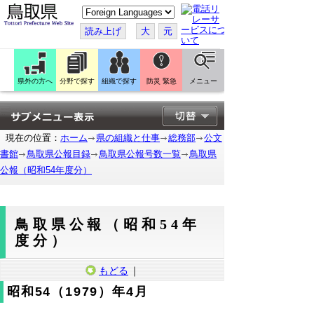
こ
の
ペ
読み上げ
大
元
ー
ジ
を
翻
訳
県外の方へ
分野で探す
組織で探す
防災 緊急
メニュー
す
る
現在の位置：
ホーム
県の組織と仕事
総務部
公文
書館
鳥取県公報目録
鳥取県公報号数一覧
鳥取県
公報（昭和54年度分）
鳥取県公報（昭和54年
度分）
もどる
｜
昭和54（1979）年4月