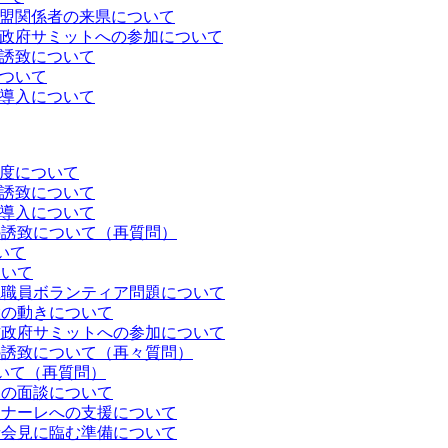
盟関係者の来県について
政府サミットへの参加について
誘致について
ついて
導入について
度について
誘致について
導入について
の誘致について（再質問）
いて
ついて
県職員ボランティア問題について
置の動きについて
方政府サミットへの参加について
の誘致について（再々質問）
いて（再質問）
官の面談について
イナーレへの支援について
者会見に臨む準備について