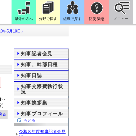
県外の方へ
分野で探す
組織で探す
防災 緊急
メニュー
0年5月19日）
知事記者会見
知事、幹部日程
知事日誌
知事交際費執行状
況
時～
知事挨拶集
階）
知事プロフィール
戻る
もどる
令和８年度知事記者会見