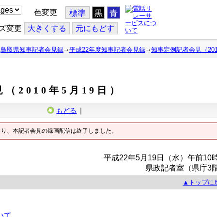
色変更
標準
黒
青
ズ変更
大
きくする
元
にもどす
鳥取県知事記者会見録
平成22年度知事記者会見録
知事定例記者会見（201
（2010年5月19日）
もどる
｜
より、本記者会見の録画配信は終了しました。
平成22年5月19日（水）午前10
県政記者室（県庁3
▲トップに
いて