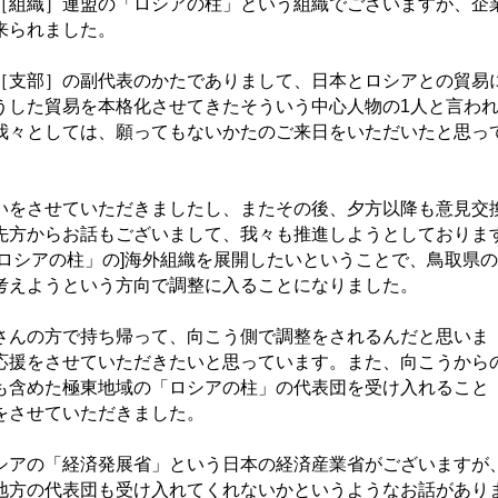
［組織］連盟の「ロシアの柱」という組織でございますが、企
来られました。
支部］の副代表のかたでありまして、日本とロシアとの貿易
うした貿易を本格化させてきたそういう中心人物の1人と言わ
我々としては、願ってもないかたのご来日をいただいたと思っ
をさせていただきましたし、またその後、夕方以降も意見交
先方からお話もございまして、我々も推進しようとしておりま
「ロシアの柱」の]海外組織を展開したいということで、鳥取県の
考えようという方向で調整に入ることになりました。
んの方で持ち帰って、向こう側で調整をされるんだと思いま
応援をさせていただきたいと思っています。また、向こうから
も含めた極東地域の「ロシアの柱」の代表団を受け入れること
をさせていただきました。
アの「経済発展省」という日本の経済産業省がございますが
地方の代表団も受け入れてくれないかというようなお話があり