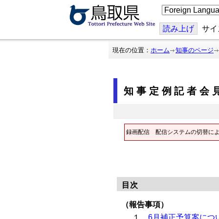
こ
の
ペ
ー
読み上げ
サイ
ジ
を
翻
現在の位置：
ホーム
知事のページ
訳
す
る
知事定例記者会見
録画配信
配信システムの切替に
目次
（報告事項）
１
6月補正予算案につ