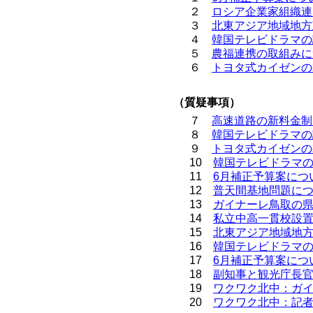
２
ロシア企業家組織連
３
北東アジア地域地方
４
韓国テレビドラマの
５
農福連携の取組みに
６
トヨタ式カイゼンの
（質疑事項）
７
高速道路の新料金制
８
韓国テレビドラマの
９
トヨタ式カイゼンの
10
韓国テレビドラマ
11
6月補正予算案につ
12
普天間基地問題に
13
ガイナーレ鳥取の
14
私立中高一貫校設
15
北東アジア地域地
16
韓国テレビドラマ
17
6月補正予算案につ
18
副知事と観光庁長
19
ワクワク北中：ガ
20
ワクワク北中：記