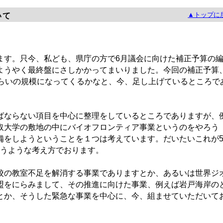
▲トップに
いて
す。只今、私ども、県庁の方で6月議会に向けた補正予算の
ようやく最終盤にさしかかってまいりました。今回の補正予算
ぐらいの規模になってくるかなと、今、足し上げているところで
ならない項目を中心に整理をしているところでありますが、
取大学の敷地の中にバイオフロンティア事業というのをやろう
備をしようということを１つは考えています。だいたいこれが
というような考え方でおります。
の教室不足を解消する事業でありますとか、あるいは世界ジ
盟をにらみまして、その推進に向けた事業、例えば岩戸海岸の
とか、そうした緊急な事業を中心に、今、組ませていただいて