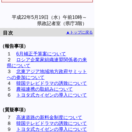
平成22年5月19日（水）午前10時～
県政記者室（県庁3階）
▲トップに戻る
目次
（報告事項）
１
6月補正予算案について
２
ロシア企業家組織連盟関係者の来
県について
３
北東アジア地域地方政府サミット
への参加について
４
韓国テレビドラマの誘致について
５
農福連携の取組みについて
６
トヨタ式カイゼンの導入について
（質疑事項）
７
高速道路の新料金制度について
８
韓国テレビドラマの誘致について
９
トヨタ式カイゼンの導入について