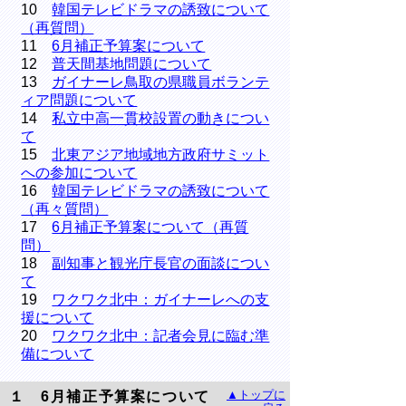
10
韓国テレビドラマの誘致について
（再質問）
11
6月補正予算案について
12
普天間基地問題について
13
ガイナーレ鳥取の県職員ボランテ
ィア問題について
14
私立中高一貫校設置の動きについ
て
15
北東アジア地域地方政府サミット
への参加について
16
韓国テレビドラマの誘致について
（再々質問）
17
6月補正予算案について（再質
問）
18
副知事と観光庁長官の面談につい
て
19
ワクワク北中：ガイナーレへの支
援について
20
ワクワク北中：記者会見に臨む準
備について
▲トップに
１ 6月補正予算案について