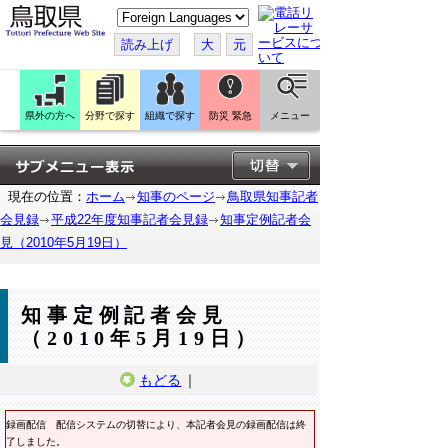
こ
の
ペ
読み上げ
大
元
ー
ジ
を
翻
訳
県外の方へ
分野で探す
組織で探す
防災 緊急
メニュー
す
る
現在の位置：
ホーム
知事のページ
鳥取県知事記者
会見録
平成22年度知事記者会見録
知事定例記者会
見（2010年5月19日）
知事定例記者会見
（2010年5月19日）
もどる
｜
録画配信
配信システムの切替により、本記者会見の録画配信は終
了しました。