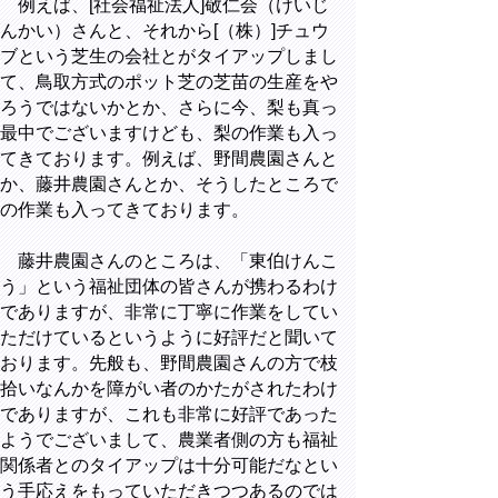
例えば、[社会福祉法人]敬仁会（けいじ
んかい）さんと、それから[（株）]チュウ
ブという芝生の会社とがタイアップしまし
て、鳥取方式のポット芝の芝苗の生産をや
ろうではないかとか、さらに今、梨も真っ
最中でございますけども、梨の作業も入っ
てきております。例えば、野間農園さんと
か、藤井農園さんとか、そうしたところで
の作業も入ってきております。
藤井農園さんのところは、「東伯けんこ
う」という福祉団体の皆さんが携わるわけ
でありますが、非常に丁寧に作業をしてい
ただけているというように好評だと聞いて
おります。先般も、野間農園さんの方で枝
拾いなんかを障がい者のかたがされたわけ
でありますが、これも非常に好評であった
ようでございまして、農業者側の方も福祉
関係者とのタイアップは十分可能だなとい
う手応えをもっていただきつつあるのでは