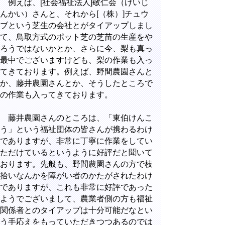
例えば、[社会福祉法人]敬仁会（けいじ
んかい）さんと、それから[（株）]チュウ
ブという芝生の会社とがタイアップしまし
て、鳥取方式のポット芝の芝苗の生産をや
ろうではないかとか、さらに今、梨も真っ
最中でございますけども、梨の作業も入っ
てきております。例えば、野間農園さんと
か、藤井農園さんとか、そうしたところで
の作業も入ってきております。
藤井農園さんのところは、「東伯けんこ
う」という福祉団体の皆さんが携わるわけ
でありますが、非常に丁寧に作業をしてい
ただけているというように好評だと聞いて
おります。先般も、野間農園さんの方で枝
拾いなんかを障がい者のかたがされたわけ
でありますが、これも非常に好評であった
ようでございまして、農業者側の方も福祉
関係者とのタイアップは十分可能だなとい
う手応えをもっていただきつつあるのでは