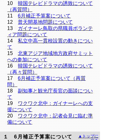
10
韓国テレビドラマの誘致について
（再質問）
11
6月補正予算案について
12
普天間基地問題について
13
ガイナーレ鳥取の県職員ボランテ
ィア問題について
14
私立中高一貫校設置の動きについ
て
15
北東アジア地域地方政府サミット
への参加について
16
韓国テレビドラマの誘致について
（再々質問）
17
6月補正予算案について（再質
問）
18
副知事と観光庁長官の面談につい
て
19
ワクワク北中：ガイナーレへの支
援について
20
ワクワク北中：記者会見に臨む準
備について
▲トップに
１ 6月補正予算案について