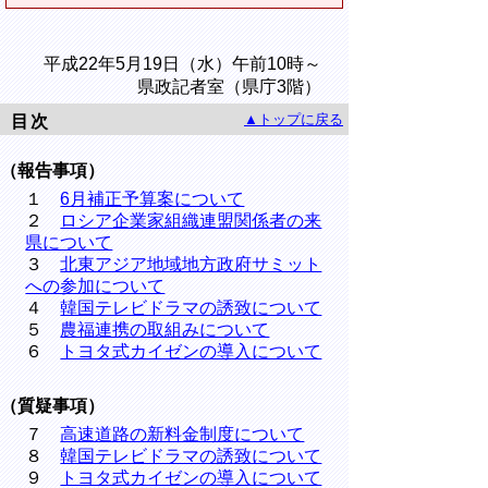
平成22年5月19日（水）午前10時～
県政記者室（県庁3階）
▲トップに戻る
目次
（報告事項）
１
6月補正予算案について
２
ロシア企業家組織連盟関係者の来
県について
３
北東アジア地域地方政府サミット
への参加について
４
韓国テレビドラマの誘致について
５
農福連携の取組みについて
６
トヨタ式カイゼンの導入について
（質疑事項）
７
高速道路の新料金制度について
８
韓国テレビドラマの誘致について
９
トヨタ式カイゼンの導入について