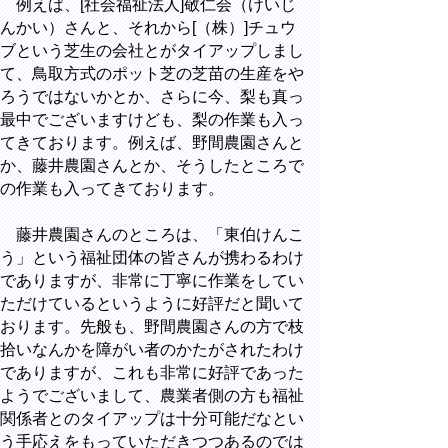
例えば、[社会福祉法人]敬仁会（けいじ
んかい）さんと、それから[（株）]チュウ
ブという芝生の会社とがタイアップしまし
て、鳥取方式のポット芝の芝苗の生産をや
ろうではないかとか、さらに今、梨も真っ
最中でございますけども、梨の作業も入っ
てきております。例えば、野間農園さんと
か、藤井農園さんとか、そうしたところで
の作業も入ってきております。
藤井農園さんのところは、「東伯けんこ
う」という福祉団体の皆さんが携わるわけ
でありますが、非常に丁寧に作業をしてい
ただけているというように好評だと聞いて
おります。先般も、野間農園さんの方で枝
拾いなんかを障がい者のかたがされたわけ
でありますが、これも非常に好評であった
ようでございまして、農業者側の方も福祉
関係者とのタイアップは十分可能だなとい
う手応えをもっていただきつつあるのでは