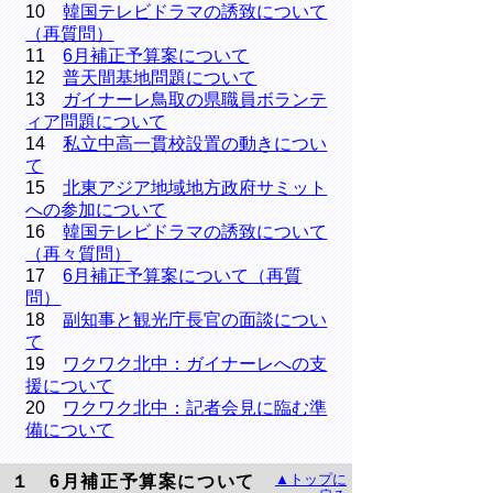
10
韓国テレビドラマの誘致について
（再質問）
11
6月補正予算案について
12
普天間基地問題について
13
ガイナーレ鳥取の県職員ボランテ
ィア問題について
14
私立中高一貫校設置の動きについ
て
15
北東アジア地域地方政府サミット
への参加について
16
韓国テレビドラマの誘致について
（再々質問）
17
6月補正予算案について（再質
問）
18
副知事と観光庁長官の面談につい
て
19
ワクワク北中：ガイナーレへの支
援について
20
ワクワク北中：記者会見に臨む準
備について
▲トップに
１ 6月補正予算案について