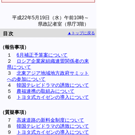
平成22年5月19日（水）午前10時～
県政記者室（県庁3階）
▲トップに戻る
目次
（報告事項）
１
6月補正予算案について
２
ロシア企業家組織連盟関係者の来
県について
３
北東アジア地域地方政府サミット
への参加について
４
韓国テレビドラマの誘致について
５
農福連携の取組みについて
６
トヨタ式カイゼンの導入について
（質疑事項）
７
高速道路の新料金制度について
８
韓国テレビドラマの誘致について
９
トヨタ式カイゼンの導入について