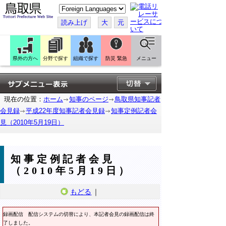
こ
の
ペ
読み上げ
大
元
ー
ジ
を
翻
訳
県外の方へ
分野で探す
組織で探す
防災 緊急
メニュー
す
る
現在の位置：
ホーム
知事のページ
鳥取県知事記者
会見録
平成22年度知事記者会見録
知事定例記者会
見（2010年5月19日）
知事定例記者会見
（2010年5月19日）
もどる
｜
録画配信
配信システムの切替により、本記者会見の録画配信は終
了しました。