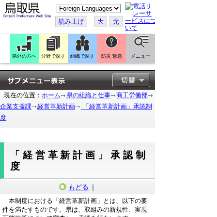
こ
の
ペ
読み上げ
大
元
ー
ジ
を
翻
訳
県外の方へ
分野で探す
組織で探す
防災 緊急
メニュー
す
る
現在の位置：
ホーム
県の組織と仕事
商工労働部
企業支援課
経営革新計画
「経営革新計画」承認制
度
「経営革新計画」承認制
度
もどる
｜
本制度における「経営革新計画」とは、以下の要
件を満たすものです。県は、取組みの新規性、実現