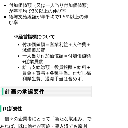
付加価値額（又は一人当り付加価値額）
が年平均で3％以上の伸び率
給与支給総額が年平均で1.5％以上の伸
び率
※経営指標について
付加価値額＝営業利益＋人件費＋
減価償却費
一人当り付加価値額＝付加価値額
÷従業員数
給与支給総額＝役員報酬＋給料＋
賃金＋賞与＋各種手当。ただし福
利厚生費、退職手当は含めず。
計画の承認要件
(1)新規性
個々の企業者にとって「新たな取組み」で
あれば、既に他社が実施・導入済でも原則