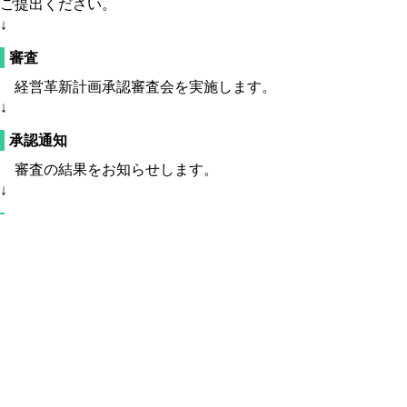
ご提出ください。
↓
審査
経営革新計画承認審査会を実施します。
↓
承認通知
審査の結果をお知らせします。
↓
計画実行
計画の実現に向けて取組むとともに、必要
に応じて支援措置をご活用ください。
申請様式
○
令和2年10月1日より
「経営革新計画」（法承認）の申請様式
(doc:155KB)