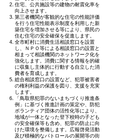
住宅、公共施設等の建物の耐震化率を
向上させます。
第三者機関が客観的な住宅の性能評価
を行う住宅性能表示制度を利用した新
築住宅を増加させる等により、県民の
住む住宅の安全確保を促進します。
全市町村に消費生活相談窓口を設置
し、ＮＰＯ等による相談窓口の設置と
相まって相談機関のネットワーク化を
強化します。消費に関する情報を的確
に収集し主体的に行動する自立した消
費者を育成します。
総合相談窓口の設置など、犯罪被害者
の権利利益の保護を図り、支援を充実
します。
「鳥取県犯罪のないまちづくり推進条
例」に基づく推進計画の策定や、防犯
ボランティア団体の活性化等により、
地域が一体となった登下校時の子ども
の安全確保等も含め、犯罪の防止に向
けた環境を整備します。広報啓発活動
及び積極的なパトロールの展開等の街