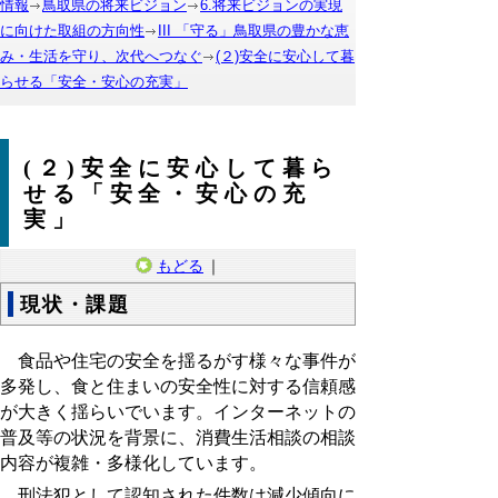
情報
鳥取県の将来ビジョン
6.将来ビジョンの実現
に向けた取組の方向性
III 「守る」鳥取県の豊かな恵
み・生活を守り、次代へつなぐ
(２)安全に安心して暮
らせる「安全・安心の充実」
(２)安全に安心して暮ら
せる「安全・安心の充
実」
もどる
｜
現状・課題
食品や住宅の安全を揺るがす様々な事件が
多発し、食と住まいの安全性に対する信頼感
が大きく揺らいでいます。インターネットの
普及等の状況を背景に、消費生活相談の相談
内容が複雑・多様化しています。
刑法犯として認知された件数は減少傾向に