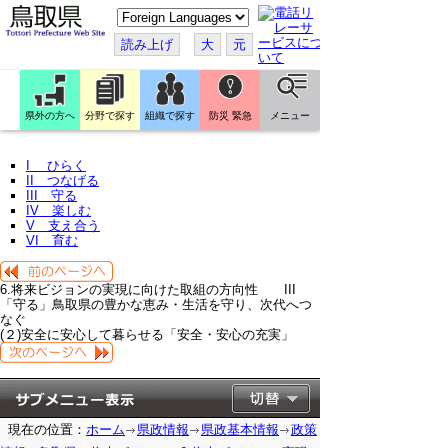
こ
の
ペ
読み上げ
大
元
ー
ジ
を
翻
訳
県外の方へ
分野で探す
組織で探す
防災 緊急
メニュー
す
る
I ひらく
II つなげる
III 守る
IV 楽しむ
V 支え合う
VI 育む
6.将来ビジョンの実現に向けた取組の方向性 III
「守る」鳥取県の豊かな恵み・生活を守り、次代へつ
なぐ
(２)安全に安心して暮らせる「安全・安心の充実」
現在の位置：
ホーム
県政情報
県政基本情報
政策