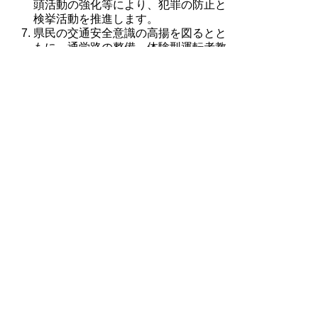
頭活動の強化等により、犯罪の防止と
検挙活動を推進します。
県民の交通安全意識の高揚を図るとと
もに、通学路の整備、体験型運転者教
育等による高齢の方の交通安全対策の
推進等により、交通事故の発生を抑止
します。
主な目標指標
項目
現状
目標
とっとり食
31団体 (平
の安全ネッ
80団体 (平成
成19年度
トワークの
30年度末)
末)
参加団体数
19市町村 (平
市町村にお
４市町村
成30年度末
ける消費生
(平成19年
(平成22年度
活相談窓口
度末)
末に目標達