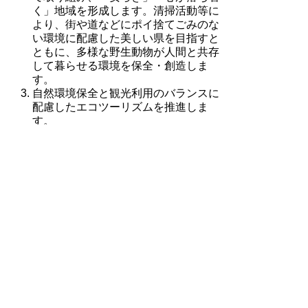
く」地域を形成します。清掃活動等に
より、街や道などにポイ捨てごみのな
い環境に配慮した美しい県を目指すと
ともに、多様な野生動物が人間と共存
して暮らせる環境を保全・創造しま
す。
自然環境保全と観光利用のバランスに
配慮したエコツーリズムを推進しま
す。
県民、ＮＰＯ、行政等の全ての主体が
連携して、三大湖沼の水質の改善、美
しい水辺環境の回復に取り組み、その
水質を環境基準に近づけます。
主な目標指標
項目
現状
目標
自然保護ボラ
200人 (平
87人 (平成
ンティアの登
成30年度
19年度末)
録者数
末)