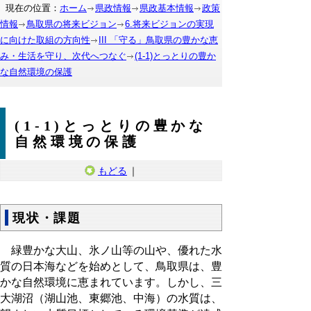
現在の位置：
ホーム
県政情報
県政基本情報
政策
情報
鳥取県の将来ビジョン
6.将来ビジョンの実現
に向けた取組の方向性
III 「守る」鳥取県の豊かな恵
み・生活を守り、次代へつなぐ
(1-1)とっとりの豊か
な自然環境の保護
(1-1)とっとりの豊かな
自然環境の保護
もどる
｜
現状・課題
緑豊かな大山、氷ノ山等の山や、優れた水
質の日本海などを始めとして、鳥取県は、豊
かな自然環境に恵まれています。しかし、三
大湖沼（湖山池、東郷池、中海）の水質は、