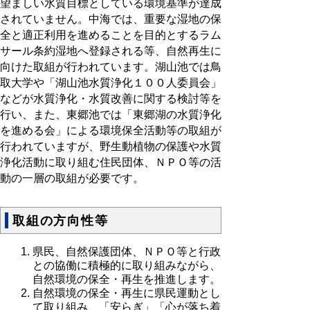
望ましい水質目標としている環境基準が達成
されていません。中海では、重要な湿地の保
全と適正利用を進めることを目的とするラム
サール条約湿地へ登録される等、自然再生に
向けた取組が行われています。湖山池では鳥
取大学や「湖山池水質浄化１００人委員会」
などが水質浄化・水質改善に関する検討等を
行い、また、東郷池では「東郷湖の水質浄化
を進める会」による環境保全活動等の取組が
行われていますが、野生動植物の保護や水質
浄化活動に取り組む住民団体、ＮＰＯ等の活
動の一層の取組が必要です。
取組の方向性等
県民、自然保護団体、ＮＰＯ等と行政
との協働に積極的に取り組みながら、
自然環境の保全・再生を推進します。
自然環境の保全・再生に県民運動とし
て取り組み、「安らぎ」「心が落ち着