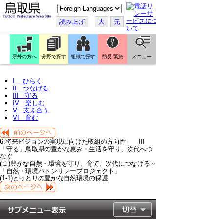
こ
の
ペ
読み上げ
大
元
ー
ジ
を
翻
訳
県外の方へ
分野で探す
組織で探す
防災 緊急
メニュー
す
る
I ひらく
II つなげる
III 守る
IV 楽しむ
V 支え合う
VI 育む
6.将来ビジョンの実現に向けた取組の方向性 III
「守る」鳥取県の豊かな恵み・生活を守り、次代へつ
なぐ
(１)豊かな自然・環境を守り、育て、次代につなげる～
「自然・環境バトンリレープロジェクト」
(1-1)とっとりの豊かな自然環境の保護