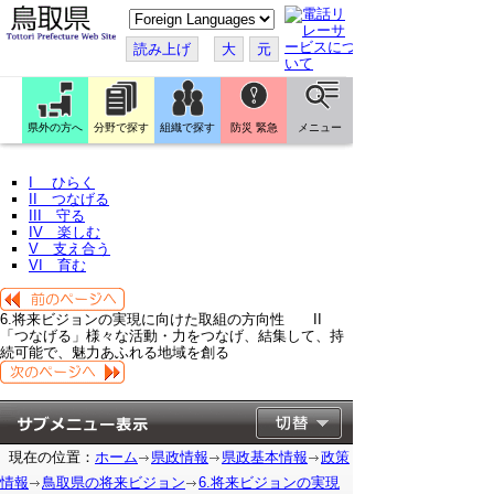
こ
の
ペ
読み上げ
大
元
ー
ジ
を
翻
訳
県外の方へ
分野で探す
組織で探す
防災 緊急
メニュー
す
る
I ひらく
II つなげる
III 守る
IV 楽しむ
V 支え合う
VI 育む
6.将来ビジョンの実現に向けた取組の方向性 II
「つなげる」様々な活動・力をつなげ、結集して、持
続可能で、魅力あふれる地域を創る
現在の位置：
ホーム
県政情報
県政基本情報
政策
情報
鳥取県の将来ビジョン
6.将来ビジョンの実現