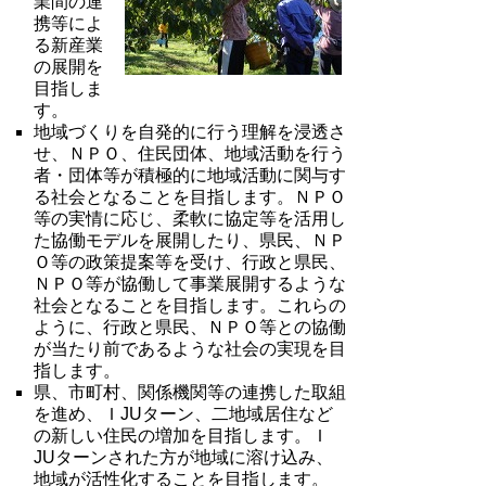
業間の連
携等によ
る新産業
の展開を
目指しま
す。
地域づくりを自発的に行う理解を浸透さ
せ、ＮＰＯ、住民団体、地域活動を行う
者・団体等が積極的に地域活動に関与す
る社会となることを目指します。ＮＰＯ
等の実情に応じ、柔軟に協定等を活用し
た協働モデルを展開したり、県民、ＮＰ
Ｏ等の政策提案等を受け、行政と県民、
ＮＰＯ等が協働して事業展開するような
社会となることを目指します。これらの
ように、行政と県民、ＮＰＯ等との協働
が当たり前であるような社会の実現を目
指します。
県、市町村、関係機関等の連携した取組
を進め、ＩJUターン、二地域居住など
の新しい住民の増加を目指します。Ｉ
JUターンされた方が地域に溶け込み、
地域が活性化することを目指します。