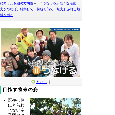
に向けた取組の方向性
II 「つなげる」様々な活動・
力をつなげ、結集して、持続可能で、魅力あふれる地
域を創る
もどる
｜
目指す将来の姿
既存の枠
にとらわ
れない産