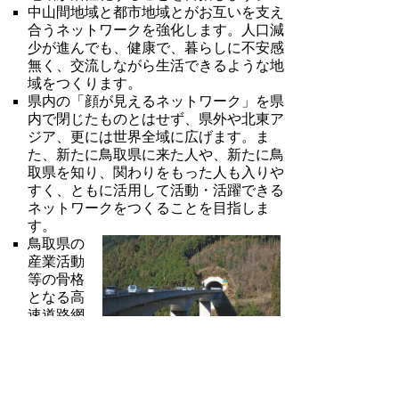
中山間地域と都市地域とがお互いを支え
合うネットワークを強化します。人口減
少が進んでも、健康で、暮らしに不安感
無く、交流しながら生活できるような地
域をつくります。
県内の「顔が見えるネットワーク」を県
内で閉じたものとはせず、県外や北東ア
ジア、更には世界全域に広げます。ま
た、新たに鳥取県に来た人や、新たに鳥
取県を知り、関わりをもった人も入りや
すく、ともに活用して活動・活躍できる
ネットワークをつくることを目指しま
す。
鳥取県の
産業活動
等の骨格
となる高
速道路網
の整備な
ど、高速
交通体系
の整備を進め、県内の時間的距離を大幅